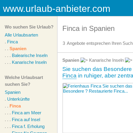
www.urlaub-anbieter.com
Wo suchen Sie Urlaub?
Finca in Spanien
Alle Urlaubsarten
.
Finca
3
Angebote
entsprechen Ihren Suchk
. .
Spanien
. . .
Balearische Inseln
Spanien
Kanarische Inseln
. . .
Kanarische Inseln
Sie suchen das Besondere 
Finca
in ruhiger, aber zentr
Welche Urlaubsart
suchen Sie?
Spanien
.
Unterkünfte
. .
Finca
. . .
Finca am Meer
. . .
Finca auf Insel
. . .
Finca f. Erholung