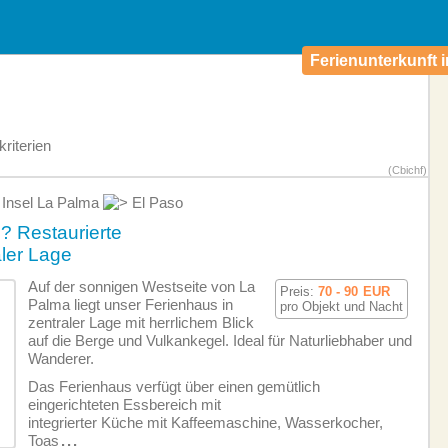
Ferienunterkunft i
riterien
(Cbichf)
Insel La Palma
El Paso
? Restaurierte
aler Lage
Auf der sonnigen Westseite von La
Preis:
70 - 90
EUR
Palma liegt unser Ferienhaus in
pro Objekt und Nacht
zentraler Lage mit herrlichem Blick
auf die Berge und Vulkankegel. Ideal für Naturliebhaber und
Wanderer.
Das Ferienhaus verfügt über einen gemütlich
eingerichteten Essbereich mit
integrierter Küche mit Kaffeemaschine, Wasserkocher,
Toas
...