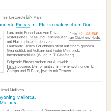
Insel Lanzarote
Mala
aurierte
Fincas
mit Flair in malerischem Dorf
Lanzarote Ferienhaus von Privat:
Preis:
40 - 135
EUR
restaurierte
Fincas
und Ferienhäuser
pro Objekt und Nacht
mit Flair im Inselnorden von
Lanzarote. Jedes Ferienhaus steht auf einem grossen
Grundstück mit Vulkan- und / oder Meerblick.
Internetanschluss (W-lan, z. T. Glasfaser).
Folgende
Fincas
stehen zur Auswahl:
Finca
Luciana: Die romantischen Ferien­wohnungen El
Campo und El Patio, jeweils mit Terrass
...
Insel Mallorca
yoning Mallorca,
Mallorca
Ab einer Gruppe von 6 Personen organisieren wir ein