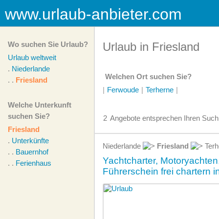
www.urlaub-anbieter.com
Wo suchen Sie Urlaub?
Urlaub in Friesland
Urlaub weltweit
.
Niederlande
Welchen Ort suchen Sie?
. .
Friesland
|
Ferwoude
|
Terherne
|
Welche Unterkunft
suchen Sie?
2
Angebote
entsprechen Ihren Suchk
Friesland
.
Unterkünfte
Niederlande
Friesland
Terh
. .
Bauernhof
Yachtcharter, Motoryachte
. .
Ferienhaus
Führerschein frei chartern i