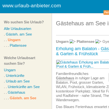
www.urlaub-anbieter.com
Fer
Wo suchen Sie Urlaub?
Gästehaus am See i
Alle Urlaubsarten
.
Gästeh. am See
. .
Ungarn
Ungarn
Plattensee
Gye
. . .
Plattensee
Erholung am Balaton -
Gäs
& Garten & Frühstück
Welche Urlaubsart
suchen Sie?
Ungarn
Familien­freundliches
.
Unterkünfte
Gästehaus
in ruhiger Lage am
.
Urlaub am See
Balaton. Pool, grosser Garten,
. .
Unterkünfte am See
WLAN, Frühstück, klimatisierte 
kostenloser Parkplatz. Ideal für 
. .
Gästehaus
und Radfahrer - nahe Strand, Th
. . .
Gästeh. am See
Wanderwegen.
Das Blaues Ferienhaus erwartet 