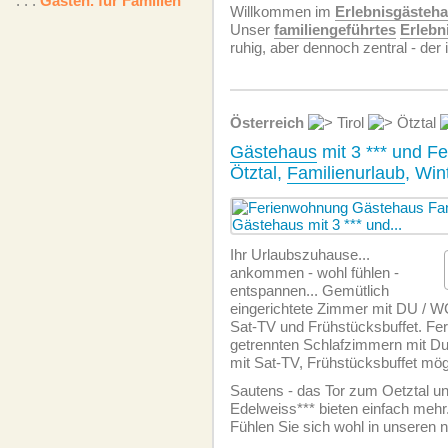
. . .
Gästeh. für Familien
Willkommen im
Erlebnisgästeh
Unser
familiengeführtes
Erlebn
ruhig, aber dennoch zentral - der 
Österreich
Tirol
Ötztal
Gästehaus
mit 3 *** und F
Ötztal,
Familienurlaub
, Win
Ihr Urlaubszuhause...
ankommen - wohl fühlen -
entspannen... Gemütlich
eingerichtete Zimmer mit DU / W
Sat-TV und Frühstücksbuffet. Fe
getrennten Schlafzimmern mit 
mit Sat-TV, Frühstücksbuffet mög
Sautens - das Tor zum Oetztal u
Edelweiss*** bieten einfach mehr.
Fühlen Sie sich wohl in unseren