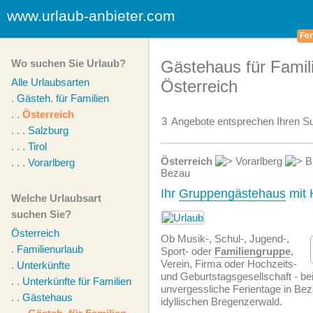
www.urlaub-anbieter.com
Fer
Wo suchen Sie Urlaub?
Gästehaus für Famili
Alle Urlaubsarten
Österreich
.
Gästeh. für Familien
. .
Österreich
3
Angebote
entsprechen Ihren Su
. . .
Salzburg
. . .
Tirol
Österreich
Vorarlberg
B
. . .
Vorarlberg
Bezau
Ihr
Gruppengästehaus
mit 
Welche Urlaubsart
suchen Sie?
Österreich
Ob Musik-, Schul-, Jugend-,
.
Familienurlaub
Sport- oder
Familiengruppe
,
Verein, Firma oder Hochzeits-
.
Unterkünfte
und Geburtstagsgesellschaft - be
. .
Unterkünfte für Familien
unvergessliche Ferientage in Bez
. .
Gästehaus
idyllischen Bregenzerwald.