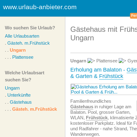
www.urlaub-anbieter.com
Fer
Wo suchen Sie Urlaub?
Gästehaus mit Frühs
Alle Urlaubsarten
Ungarn
.
Gästeh. m.Frühstück
. .
Ungarn
. . .
Plattensee
Ungarn
Plattensee
Gyen
Erholung am Balaton -
Gäs
Welche Urlaubsart
& Garten &
Frühstück
suchen Sie?
Ungarn
.
Unterkünfte
Familien­freundliches
. .
Gästehaus
Gästehaus
in ruhiger Lage am
. . .
Gästeh. m.Frühstück
Balaton. Pool, grosser Garten,
WLAN,
Frühstück
, klimatisiert
kostenloser Parkplatz. Ideal für 
und Radfahrer - nahe Strand, Th
Wanderwegen.