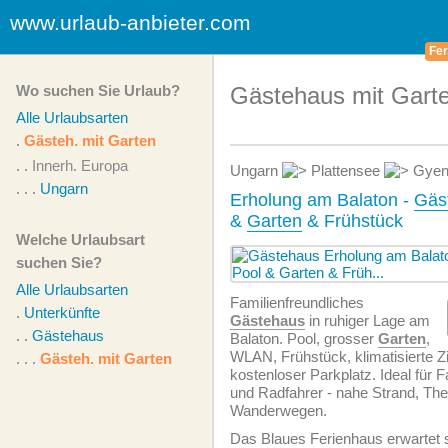
www.urlaub-anbieter.com
Fer
Wo suchen Sie Urlaub?
Gästehaus mit Garte
Alle Urlaubsarten
.
Gästeh. mit Garten
. .
Innerh. Europa
Ungarn
Plattensee
Gyen
. . .
Ungarn
Erholung am Balaton -
Gäs
&
Garten
& Frühstück
Welche Urlaubsart
suchen Sie?
Alle Urlaubsarten
Familien­freundliches
.
Unterkünfte
Gästehaus
in ruhiger Lage am
. .
Gästehaus
Balaton. Pool, grosser
Garten
,
WLAN, Frühstück, klimatisierte 
. . .
Gästeh. mit Garten
kostenloser Parkplatz. Ideal für 
und Radfahrer - nahe Strand, Th
Wanderwegen.
Das Blaues Ferienhaus erwartet 