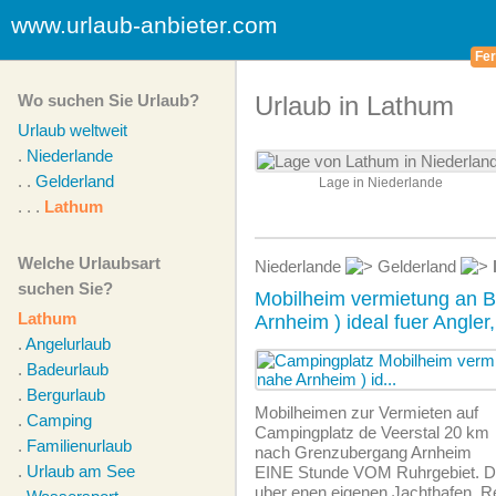
www.urlaub-anbieter.com
Fer
Wo suchen Sie Urlaub?
Urlaub in Lathum
Urlaub weltweit
.
Niederlande
. .
Gelderland
Lage in Niederlande
. . .
Lathum
Welche Urlaubsart
Niederlande
Gelderland
suchen Sie?
Mobilheim vermietung an 
Lathum
Arnheim ) ideal fuer Angler
.
Angelurlaub
.
Badeurlaub
.
Bergurlaub
Mobilheimen zur Vermieten auf
.
Camping
Campingplatz de Veerstal 20 km
.
Familienurlaub
nach Grenzubergang Arnheim
.
Urlaub am See
EINE Stunde VOM Ruhrgebiet. De
uber enen eigenen Jachthafen, Re