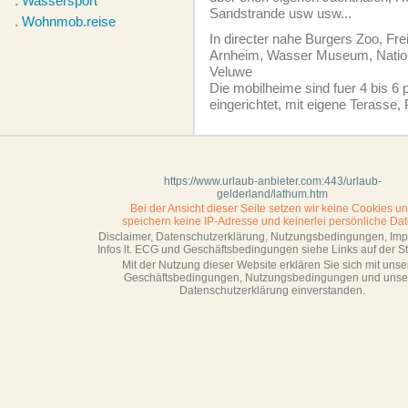
.
Wassersport
Sandstrande usw usw...
.
Wohnmob.reise
In directer nahe Burgers Zoo, Fr
Arnheim, Wasser Museum, Natio
Veluwe
Die mobilheime sind fuer 4 bis 6
eingerichtet, mit eigene Terasse, 
https://www.urlaub-anbieter.com:443/urlaub-
gelderland/lathum.htm
Bei der Ansicht dieser Seite setzen wir keine Cookies u
speichern keine IP-Adresse
und keinerlei persönliche Dat
Disclaimer, Datenschutzerklärung, Nutzungsbedingungen, Im
Infos lt. ECG und Geschäftsbedingungen siehe Links auf der Sta
Mit der Nutzung dieser Website erklären Sie sich mit unse
Geschäftsbedin­gungen, Nutzungsbedingungen und unse
Datenschutzerklärung einverstanden.