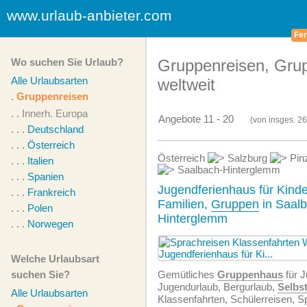
www.urlaub-anbieter.com
Fer
Wo suchen Sie Urlaub?
Gruppenreisen, Gru
Alle Urlaubsarten
weltweit
.
Gruppenreisen
. .
Innerh. Europa
Angebote 11 - 20
(von
insges.
26
. . .
Deutschland
. . .
Österreich
Österreich
Salzburg
Pinz
. . .
Italien
Saalbach-Hinterglemm
. . .
Spanien
Jugendferienhaus für Kinde
. . .
Frankreich
Familien,
Gruppen
in Saal
. . .
Polen
Hinterglemm
. . .
Norwegen
Welche Urlaubsart
suchen Sie?
Gemütliches
Gruppenhaus
für J
Jugendurlaub, Bergurlaub,
Selbs
Alle Urlaubsarten
Klassenfahrten, Schülerreisen, S