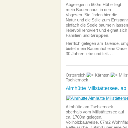
Abgelegen in 660m Höhe liegt
mein Bauernhaus in den
Vogesen. Sie finden hier die
Natur und die Stille zum Entspa
einfach die Seele baumeln lassen
liebevoll renoviert und eignet sic
Familien und
Gruppen
.
Herrlich gelegen am Talende, u
bietet mein Bauernhof eine Oase 
30 Jahren lebe und teil
...
Österreich
Kärnten
Mills
Tschiernock
Almhütte Millstättersee. a
Almhütte am Tschiernock
oberhalb vom Millstättersee auf
ca. 1700m gelegen.
Vollholzbauweise, 67m2 Wohnfläch
Bettwäsche, Zufahrt über eine As