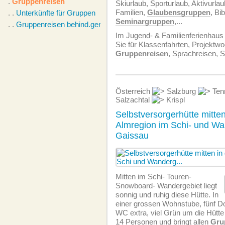
.
Gruppenreisen
Skiurlaub, Sporturlaub, Aktivurla
Familien,
Glaubensgruppen
, Bib
. .
Unterkünfte für Gruppen
Seminargruppen
,...
. .
Gruppenreisen behind.ger.
Im Jugend- & Familienferienhaus S
Sie für Klassenfahrten, Projektw
Gruppenreisen
, Sprachreisen, 
Österreich
Salzburg
Ten
Salzachtal
Krispl
Selbstversorgerhütte mitten
Almregion im Schi- und Wa
Gaissau
Mitten im Schi- Touren-
Snowboard- Wandergebiet liegt
sonnig und ruhig diese Hütte. In
einer grossen Wohnstube, fünf D
WC extra, viel Grün um die Hütte b
14 Personen und bringt allen
Gru