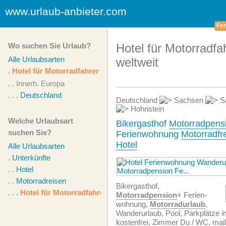
www.urlaub-anbieter.com
Fer
Wo suchen Sie Urlaub?
Hotel für Motorradfa
Alle Urlaubsarten
weltweit
.
Hotel für Motorradfahrer
. .
Innerh. Europa
. . .
Deutschland
Deutschland
Sachsen
Sä
Hohnstein
Welche Urlaubsart
Bikergasthof
Motorradpens
suchen Sie?
Ferienwohnung
Motorradfr
Hotel
Alle Urlaubsarten
.
Unterkünfte
. .
Hotel
. .
Motorradreisen
Bikergasthof,
. . .
Hotel für Motorradfahrer
Motorradpension
+ Ferien­
wohnung,
Motorradurlaub
,
Wanderurlaub, Pool, Parkplätze 
kostenfrei, Zimmer Du / WC, mai