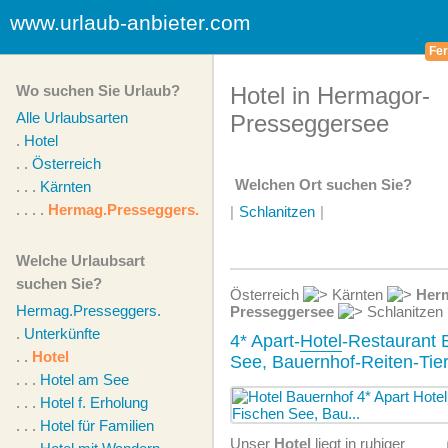
www.urlaub-anbieter.com
Fer
Wo suchen Sie Urlaub?
Hotel in Hermagor-
Alle Urlaubsarten
Presseggersee
.
Hotel
. .
Österreich
Welchen Ort suchen Sie?
. . .
Kärnten
. . . .
Hermag.Presseggers.
|
Schlanitzen
|
Welche Urlaubsart
suchen Sie?
Österreich
Kärnten
Her
Hermag.Presseggers.
Presseggersee
Schlanitzen
.
Unterkünfte
4* Apart-
Hotel
-Restaurant 
. .
Hotel
See, Bauernhof-Reiten-Tie
. . .
Hotel am See
. . .
Hotel f. Erholung
. . .
Hotel für Familien
Unser
Hotel
liegt in ruhiger