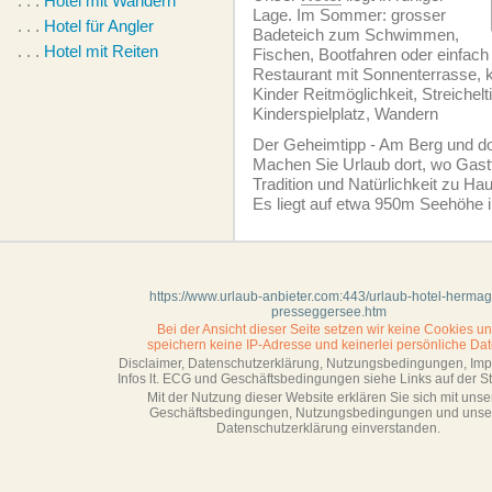
. . .
Hotel mit Wandern
Lage. Im Sommer: grosser
. . .
Hotel für Angler
Badeteich zum Schwimmen,
. . .
Hotel mit Reiten
Fischen, Bootfahren oder einfach
Restaurant mit Sonnenterrasse, ki
Kinder Reitmöglichkeit, Streichelt
Kinderspielplatz, Wandern
Der Geheimtipp - Am Berg und 
Machen Sie Urlaub dort, wo Gast
Tradition und Natürlichkeit zu Ha
Es liegt auf etwa 950m Seehöhe i
https://www.urlaub-anbieter.com:443/urlaub-hotel-hermag
presseggersee.htm
Bei der Ansicht dieser Seite setzen wir keine Cookies u
speichern keine IP-Adresse
und keinerlei persönliche Dat
Disclaimer, Datenschutzerklärung, Nutzungsbedingungen, Im
Infos lt. ECG und Geschäftsbedingungen siehe Links auf der Sta
Mit der Nutzung dieser Website erklären Sie sich mit unse
Geschäftsbedin­gungen, Nutzungsbedingungen und unse
Datenschutzerklärung einverstanden.