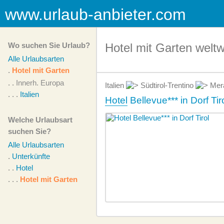
www.urlaub-anbieter.com
Wo suchen Sie Urlaub?
Hotel mit Garten weltw
Alle Urlaubsarten
.
Hotel mit Garten
. .
Innerh. Europa
Italien
Südtirol-Trentino
Mer
. . .
Italien
Hotel
Bellevue*** in Dorf Tir
Welche Urlaubsart
suchen Sie?
Alle Urlaubsarten
.
Unterkünfte
. .
Hotel
. . .
Hotel mit Garten