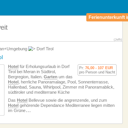
Ferienunterkunft i
eit
(Jefh)
an+Umgebung
Dorf Tirol
ol
Hotel
für Erholungsurlaub in Dorf
Pr:
76,00 - 107
EUR
Tirol bei Meran in Südtirol,
pro Person und Nacht
Bergregion, Italien.
Garten
um das
Hotel
, herrliche Panoramalage, Pool, Sonnenterrasse,
Hallenbad, Sauna, Whirlpool, Zimmer mit Panoramablick,
südtiroler und mediterrane Küche
Das
Hotel
Bellevue sowie die angrenzende, und zum
Hotel
gehörende Dependance Mediterranee liegen mitten
im Grüne
...