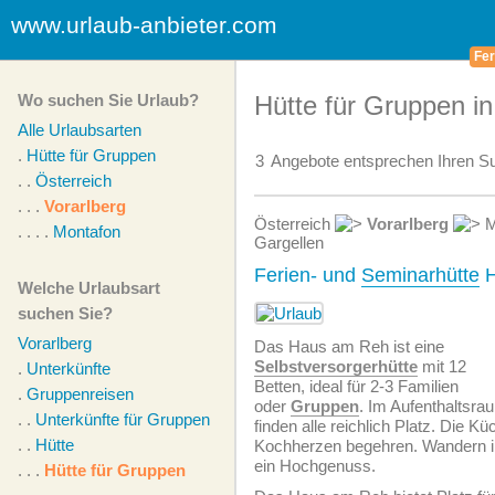
www.urlaub-anbieter.com
Fer
Wo suchen Sie Urlaub?
Hütte für Gruppen in
Alle Urlaubsarten
.
Hütte für Gruppen
3
Angebote
entsprechen Ihren Su
. .
Österreich
. . .
Vorarlberg
Österreich
Vorarlberg
M
. . . .
Montafon
Gargellen
Ferien- und
Seminarhütte
H
Welche Urlaubsart
suchen Sie?
Vorarlberg
Das Haus am Reh ist eine
Selbstversorgerhütte
mit 12
.
Unterkünfte
Betten, ideal für 2-3 Familien
.
Gruppenreisen
oder
Gruppen
. Im Aufenthaltsra
. .
Unterkünfte für Gruppen
finden alle reichlich Platz. Die Kü
. .
Hütte
Kochherzen begehren. Wandern i
ein Hochgenuss.
. . .
Hütte für Gruppen