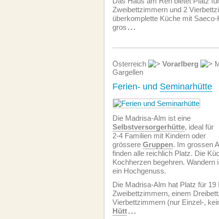
Das Haus am Reh bietet Platz für
Zweibettzimmern und 2 Vierbettz
überkomplette Küche mit Saeco-
gros
...
Österreich
Vorarlberg
M
Gargellen
Ferien- und
Seminarhütte
Die Madrisa-Alm ist eine
Selbstversorgerhütte
, ideal für
2-4 Familien mit Kindern oder
grössere
Gruppen
. Im grossen 
finden alle reichlich Platz. Die Kü
Kochherzen begehren. Wandern i
ein Hochgenuss.
Die Madrisa-Alm hat Platz für 19
Zweibettzimmern, einem Dreibet
Vierbettzimmern (nur Einzel-, kei
Hütt
...