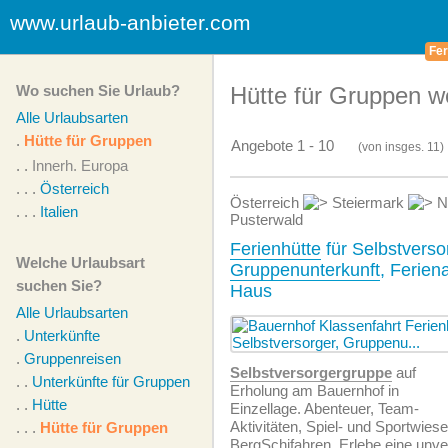
www.urlaub-anbieter.com
Fer
Wo suchen Sie Urlaub?
Hütte für Gruppen we
Alle Urlaubsarten
.
Hütte für Gruppen
Angebote 1 - 10
(von
insges.
11)
. .
Innerh. Europa
. . .
Österreich
Österreich
Steiermark
N
. . .
Italien
Pusterwald
Ferienhütte
für Selbstverso
Welche Urlaubsart
Gruppenunterkunft
, Ferien
suchen Sie?
Haus
Alle Urlaubsarten
.
Unterkünfte
.
Gruppenreisen
Selbstversorgergruppe
auf
. .
Unterkünfte für Gruppen
Erholung am Bauernhof in
. .
Hütte
Einzellage. Abenteuer, Team-
Aktivitäten, Spiel- und Sportwies
. . .
Hütte für Gruppen
BergSchifahren. Erlebe eine unver