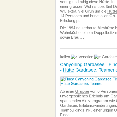
sonnig und ruhig diese
Hütte
. In
einer grossen Wohnstube, fünf D
WC extra, viel Grün um die
Hütt
14 Personen und bringt allen
Gru
Erholung pur.
Die 1994 neu erbaute
Almhütte
i
Wohnküche, einem Doppelbettz
sowie Brau
...
Italien
Venetien
Gardas
Canyoning Gardasee - Fin
-
Hütte
Gardasee, Teamerle
Ab einer
Gruppe
von 6 Personen 
unvergessliches Erlebnis am Gard
spannenden Aktivprogramm wie
Gardasee, Erlebniswanderungen, 
Teambuildings inkl. einer urigen 
Finca.