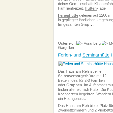
deiner Gemeinschaft: Klassenfahr
Familienfreizeit,
Hütten
-Tage
Ferienhütte
gelegen auf 1200 m 
in gepflegter ländlicher Umgebun
Im gesamten Grup
...
Österreich
Vorarlberg
Mo
Gargellen
Ferien- und
Seminarhütte
H
Das Haus am Reh ist eine
Selbstversorgerhütte
mit 12
Betten, ideal für 2-3 Familien
oder
Gruppen
. Im Aufenthaltsra
finden alle reichlich Platz. Die Kü
Kochherzen begehren. Wandern i
ein Hochgenuss.
Das Haus am Reh bietet Platz für
Zweibettzimmern und 2 Vierbettz