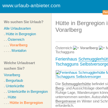
www.urlaub-anbieter.com
Fer
Wo suchen Sie Urlaub?
Hütte in Bergregion 
Alle Urlaubsarten
Vorarlberg
.
Hütte in Bergregion
. .
Österreich
. . .
Vorarlberg
Österreich
Vorarlberg
M
. . . .
Montafon
Tschagguns
Ferienhaus
Schmugglerhüt
Welche Urlaubsart
Tschagguns Selbstversorg
suchen Sie?
Vorarlberg
.
Bergurlaub
Die
Schmugglerhütte
befindet si
.
Unterkünfte
Berg
- und Aussichtslage oberha
. .
Unterkünfte in Bergregion
Ruhige Lage, Wanderungen könne
unternommen werden. Autozufahrt
. .
Hütte
Bergstrasse
im Winter sind Sch
. . .
Hütte in Bergregion
erforderlich.