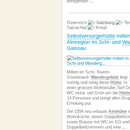
anregender
...
Österreich
Salzburg
Ten
Salzachtal
Krispl
Selbstversorgerhütte
mitten
Almregion im Schi- und
Wa
Gaissau
Mitten im Schi- Touren-
Snowboard-
Wandergebiet
liegt
sonnig und ruhig diese
Hütte
. In
einer grossen Wohnstube, fünf D
WC extra, viel Grün um die
Hütt
14 Personen und bringt allen Gru
Erholung pur.
Die 1994 neu erbaute
Almhütte
i
Wohnküche, einem Doppelbettz
sowie Brause mit WC im EG und 
Doppelbettzimmern und eine
...