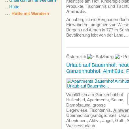
. .
Unterkünfte mit Wandern
Kleintiere am Hof. Kinderspielplat
Produkte, Tischtennis und Tischfu
. .
Hütte
Almhütte
.
. . .
Hütte mit Wandern
Annaberg ist ein Bergbauerndorf 
Einwohnern, umgeben von Wiese
Bergen und Almen in 777 m Sehh
Bevölkerung lebt von der Land
...
Österreich
Salzburg
Po
Urlaub auf Bauernhof, ne
Ganzenhubhof,
Almhütte
, 
Wohlfühlen am Ganzenhubhof-
Hallenbad, Apartments, Sauna,
Dampfsauna, grosse
Liegewiese, Tischtennis,
Almwan
Übernachtungsmöglichkeit, Urlau
Abenteuer-, Aktiv-, Jagd-, Golf-, S
Wellnessurlaub