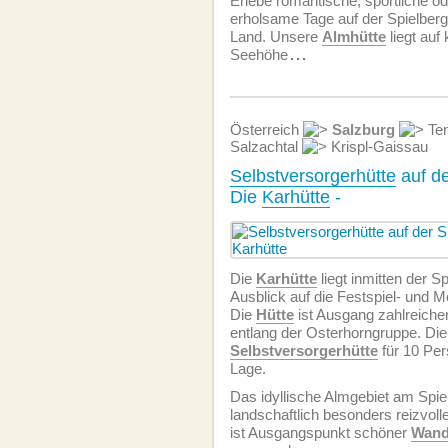
Erlebe romantische, sportliche od
erholsame Tage auf der Spielber
Land. Unsere
Almhütte
liegt auf
Seehöhe
...
Österreich
Salzburg
Ten
Salzachtal
Krispl-Gaissau
Selbstversorgerhütte
auf de
Die
Karhütte
-
Die
Karhütte
liegt inmitten der S
Ausblick auf die Festspiel- und 
Die
Hütte
ist Ausgang zahlreiche
entlang der Osterhorngruppe. Di
Selbstversorgerhütte
für 10 Per
Lage.
Das idyllische Almgebiet am Spiel
landschaftlich besonders reizvol
ist Ausgangspunkt schöner
Wand