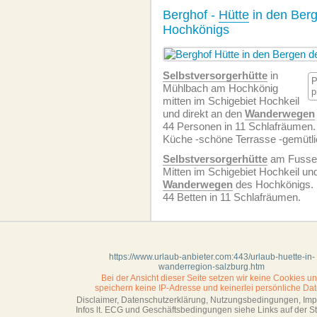
Berghof -
Hütte
in den Ber
Hochkönigs
Selbstversorgerhütte
in
P
Mühlbach am Hochkönig
p
mitten im Schigebiet Hochkeil
und direkt an den
Wanderwegen
44 Personen in 11 Schlafräumen. 
Küche -schöne Terrasse -gemütli
Selbstversorgerhütte
am Fusse 
Mitten im Schigebiet Hochkeil und
Wanderwegen
des Hochkönigs.
44 Betten in 11 Schlafräumen.
https://www.urlaub-anbieter.com:443/urlaub-huette-in-
wanderregion-salzburg.htm
Bei der Ansicht dieser Seite setzen wir keine Cookies u
speichern keine IP-Adresse
und keinerlei persönliche Dat
Disclaimer, Datenschutzerklärung, Nutzungsbedingungen, Im
Infos lt. ECG und Geschäftsbedingungen siehe Links auf der Sta