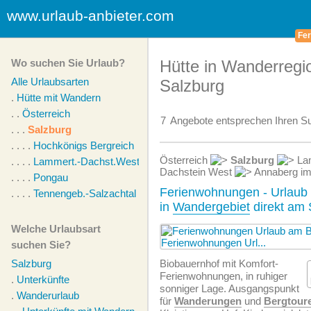
www.urlaub-anbieter.com
Fer
Wo suchen Sie Urlaub?
Hütte in Wanderregio
Alle Urlaubsarten
Salzburg
.
Hütte mit Wandern
. .
Österreich
7
Angebote
entsprechen Ihren Su
. . .
Salzburg
. . . .
Hochkönigs Bergreich
Österreich
Salzburg
Lam
. . . .
Lammert.-Dachst.West
Dachstein West
Annaberg im
. . . .
Pongau
Ferienwohnungen - Urlaub
. . . .
Tennengeb.-Salzachtal
in
Wandergebiet
direkt am 
Welche Urlaubsart
suchen Sie?
Salzburg
Biobauernhof mit Komfort-
Ferien­wohnungen, in ruhiger
.
Unterkünfte
sonniger Lage. Ausgangspunkt
.
Wanderurlaub
für
Wanderungen
und
Bergtour