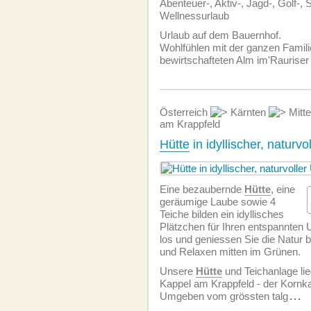
Abenteuer-, Aktiv-, Jagd-, Golf-, S
Wellnessurlaub
Urlaub auf dem Bauernhof.
Wohlfühlen mit der ganzen Famili
bewirtschafteten Alm im'Rauriser 
Österreich
Kärnten
Mitte
am Krappfeld
Hütte
in idyllischer, natur
Eine bezaubernde
Hütte
, eine
geräumige Laube sowie 4
Teiche bilden ein idyllisches
Plätzchen für Ihren entspannten 
los und geniessen Sie die Natur
und Relaxen mitten im Grünen.
Unsere
Hütte
und Teichanlage lie
Kappel am Krappfeld - der Korn
Umgeben vom grössten talg
...