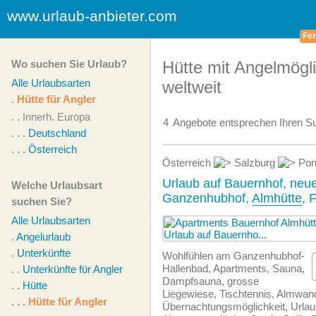
www.urlaub-anbieter.com
Fer
Wo suchen Sie Urlaub?
Hütte mit Angelmögli
Alle Urlaubsarten
weltweit
.
Hütte für Angler
. .
Innerh. Europa
4
Angebote
entsprechen Ihren Su
. . .
Deutschland
. . .
Österreich
Österreich
Salzburg
Pon
Urlaub auf Bauernhof, ne
Welche Urlaubsart
Ganzenhubhof,
Almhütte
, 
suchen Sie?
Alle Urlaubsarten
.
Angelurlaub
.
Unterkünfte
Wohlfühlen am Ganzenhubhof-
Hallenbad, Apartments, Sauna,
. .
Unterkünfte für Angler
Dampfsauna, grosse
. .
Hütte
Liegewiese, Tischtennis, Almwan
. . .
Hütte für Angler
Übernachtungsmöglichkeit, Urla