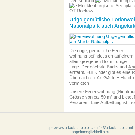
Deutschland
Mecklenburg-Vo
Mecklenburgische Seenplat
OT Rockow
Urige gemütliche Ferienwo
Nationalpark auch
Angelur
Die urige, gemütliche Ferien­
wohnung befindet sich auf einem
allein gelegenen Hof in ruhiger
Lage. Der nächste Bade- und
An
entfernt. Für Kinder gibt es eine
R
Übernachten. An Gäste + Hund kö
vermieten
Unsere Ferien­wohnung (Nichtrauc
Grösse von ca. 50 m² und bietet P
Personen. Eine Aufbettung ist mö
https://www.urlaub-anbieter.com:443/urlaub-huette-mit-
angelmoeglichkeit.htm