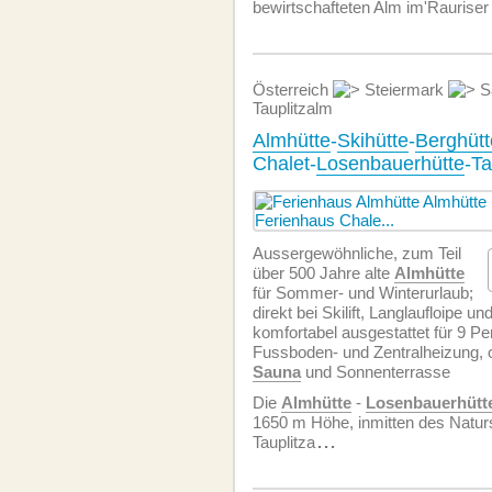
bewirtschafteten Alm im'Rauriser 
Österreich
Steiermark
S
Tauplitzalm
Almhütte
-
Skihütte
-
Berghütt
Chalet-
Losenbauerhütte
-Ta
Aussergewöhnliche, zum Teil
über 500 Jahre alte
Almhütte
für Sommer- und Winterurlaub;
direkt bei Skilift, Langlaufloipe un
komfortabel ausgestattet für 9 P
Fussboden- und Zentralheizung, 
Sauna
und Sonnenterrasse
Die
Almhütte
-
Losenbauerhütt
1650 m Höhe, inmitten des Natur
Tauplitza
...