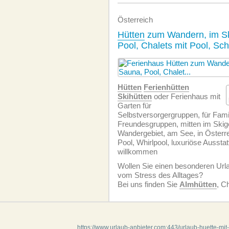
Österreich
Hütten
zum Wandern, im Sk
Pool, Chalets mit Pool, Sc
Hütten
Ferienhütten
Skihütten
oder Ferienhaus mit
Garten für
Selbstversorgergruppen, für Fami
Freundesgruppen, mitten im Skige
Wandergebiet, am See, in Österre
Pool, Whirlpool, luxuriöse Aussta
willkommen
Wollen Sie einen besonderen Ur
vom Stress des Alltages?
Bei uns finden Sie
Almhütten
, C
https://www.urlaub-anbieter.com:443/urlaub-huette-mit-