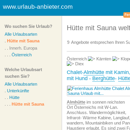
www.urlaub-anbieter.com
Fer
Wo suchen Sie Urlaub?
Hütte mit Sauna wel
Alle Urlaubsarten
.
Hütte mit Sauna
9
Angebote
entsprechen Ihren Su
. .
Innerh. Europa
. . .
Österreich
Österreich
Kärnten
Klop
Diex
Welche Urlaubsart
Chalet-
Almhütte
mit Kamin
suchen Sie?
mit Hund -
Berghütte
-
Hütt
Alle Urlaubsarten
.
Unterkünfte
. .
Hütte
Almhütte
im sonnen reichsten
. . .
Hütte mit Sauna
Ort Österreichs mit W-Lan.
Anschluss. Wandermöglichkeit,
Infrarot- Wärme Kabine, Langlau
wandern, Mountainbiken und Pan
Haustiere erlaubt. Es sind zwei 