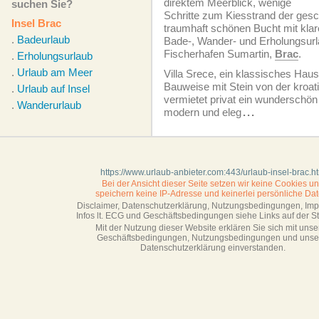
direktem Meerblick, wenige
suchen Sie?
Schritte zum Kiesstrand der ges
Insel Brac
traumhaft schönen Bucht mit kl
.
Badeurlaub
Bade-, Wander- und Erholungsurl
Fischerhafen Sumartin,
Brac
.
.
Erholungsurlaub
.
Urlaub am Meer
Villa Srece, ein klassisches Haus
Bauweise mit Stein von der kroa
.
Urlaub auf Insel
vermietet privat ein wunderschö
.
Wanderurlaub
modern und eleg
...
https://www.urlaub-anbieter.com:443/urlaub-insel-brac.h
Bei der Ansicht dieser Seite setzen wir keine Cookies u
speichern keine IP-Adresse
und keinerlei persönliche Dat
Disclaimer, Datenschutzerklärung, Nutzungsbedingungen, Im
Infos lt. ECG und Geschäftsbedingungen siehe Links auf der Sta
Mit der Nutzung dieser Website erklären Sie sich mit unse
Geschäftsbedin­gungen, Nutzungsbedingungen und unse
Datenschutzerklärung einverstanden.