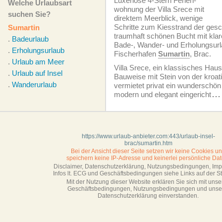
Luxeriöse 4-Stern Ferien­
Welche Urlaubsart
wohnung der Villa Srece mit
suchen Sie?
direktem Meerblick, wenige
Schritte zum Kiesstrand der ges
Sumartin
traumhaft schönen Bucht mit kl
.
Badeurlaub
Bade-, Wander- und Erholungsurl
.
Erholungsurlaub
Fischerhafen
Sumartin
, Brac.
.
Urlaub am Meer
Villa Srece, ein klassisches Haus
.
Urlaub auf Insel
Bauweise mit Stein von der kroat
.
Wanderurlaub
vermietet privat ein wunderschö
modern und elegant eingericht
...
https://www.urlaub-anbieter.com:443/urlaub-insel-
brac/sumartin.htm
Bei der Ansicht dieser Seite setzen wir keine Cookies u
speichern keine IP-Adresse
und keinerlei persönliche Dat
Disclaimer, Datenschutzerklärung, Nutzungsbedingungen, Im
Infos lt. ECG und Geschäftsbedingungen siehe Links auf der Sta
Mit der Nutzung dieser Website erklären Sie sich mit unse
Geschäftsbedin­gungen, Nutzungsbedingungen und unse
Datenschutzerklärung einverstanden.