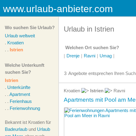
www.urlaub-anbieter.com
Wo suchen Sie Urlaub?
Urlaub in Istrien
Urlaub weltweit
.
Kroatien
Welchen Ort suchen Sie?
. .
Istrien
|
Drenje
|
Ravni
|
Umag
|
Welche Unterkunft
suchen Sie?
3
Angebote
entsprechen Ihren Suchk
Istrien
.
Unterkünfte
Kroatien
Istrien
Ravni
. .
Apartment
Apartments mit Pool am Mee
. .
Ferienhaus
. .
Ferienwohnung
Bekannt ist Kroatien für
Badeurlaub
und
Urlaub