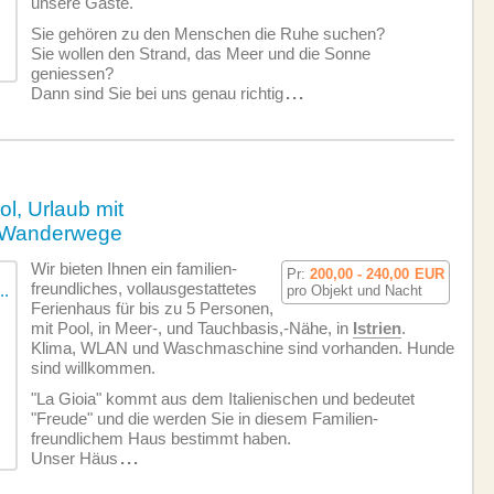
unsere Gäste.
Sie gehören zu den Menschen die Ruhe suchen?
Sie wollen den Strand, das Meer und die Sonne
geniessen?
Dann sind Sie bei uns genau richtig
...
l, Urlaub mit
e Wanderwege
Wir bieten Ihnen ein familien­
Pr:
200,00 - 240,00
EUR
freundliches, vollausgestattetes
pro Objekt und Nacht
Ferienhaus für bis zu 5 Personen,
mit Pool, in Meer-, und Tauchbasis,-Nähe, in
Istrien
.
Klima, WLAN und Waschmaschine sind vorhanden. Hunde
sind willkommen.
"La Gioia" kommt aus dem Italienischen und bedeutet
"Freude" und die werden Sie in diesem Familien­
freundlichem Haus bestimmt haben.
Unser Häus
...