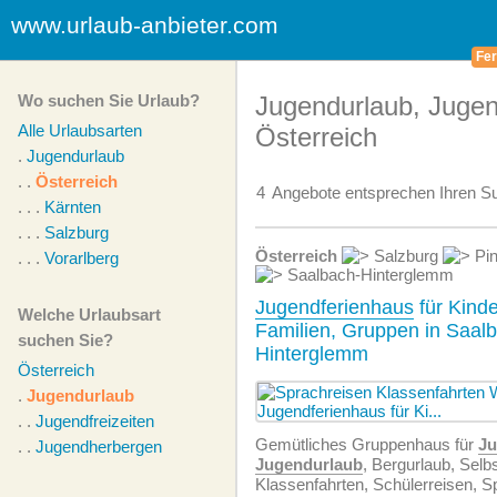
www.urlaub-anbieter.com
Fer
Wo suchen Sie Urlaub?
Jugendurlaub, Jugen
Alle Urlaubsarten
Österreich
.
Jugendurlaub
. .
Österreich
4
Angebote
entsprechen Ihren Su
. . .
Kärnten
. . .
Salzburg
Österreich
Salzburg
Pin
. . .
Vorarlberg
Saalbach-Hinterglemm
Jugendferienhaus
für Kind
Welche Urlaubsart
Familien, Gruppen in Saal
suchen Sie?
Hinterglemm
Österreich
.
Jugendurlaub
. .
Jugendfreizeiten
Gemütliches Gruppenhaus für
Ju
. .
Jugendherbergen
Jugendurlaub
, Bergurlaub, Selb
Klassenfahrten, Schülerreisen, S