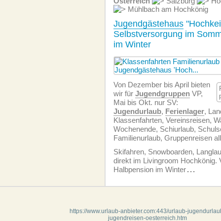
Österreich
Salzburg
Hoc
Mühlbach am Hochkönig
Jugendgästehaus
"Hochkei
Selbstversorgung im Somm
im Winter
Von Dezember bis April bieten
wir für
Jugendgruppen
VP,
Mai bis Okt. nur SV:
Jugendurlaub
,
Ferienlager
, La
Klassenfahrten, Vereinsreisen, W
Wochenende, Schiurlaub, Schuls
Familienurlaub, Gruppenreisen all
Skifahren, Snowboarden, Langlau
direkt im Livingroom Hochkönig. 
Halbpension im Winter
...
https://www.urlaub-anbieter.com:443/urlaub-jugendurlau
jugendreisen-oesterreich.htm