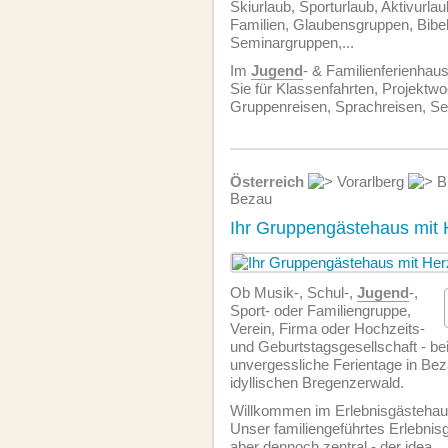
Skiurlaub, Sporturlaub, Aktivurla
Familien, Glaubensgruppen, Bibelf
Seminargruppen,...
Im
Jugend
- & Familienferienhaus
Sie für Klassenfahrten, Projektw
Gruppenreisen, Sprachreisen, S
Österreich
Vorarlberg
B
Bezau
Ihr Gruppengästehaus mit 
Ob Musik-, Schul-,
Jugend
-,
Sport- oder Familiengruppe,
Verein, Firma oder Hochzeits-
und Geburtstagsgesellschaft - be
unvergessliche Ferientage in Bez
idyllischen Bregenzerwald.
Willkommen im Erlebnisgästehau
Unser familiengeführtes Erlebnisg
aber dennoch zentral - der idea
..