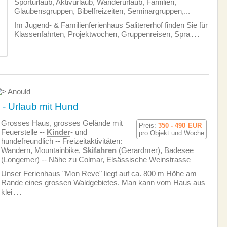
Sporturlaub, Aktivurlaub, Wanderurlaub, Familien,
Glaubensgruppen, Bibelfreizeiten, Seminargruppen,...
Im Jugend- & Familienferienhaus Salitererhof finden Sie für
Klassenfahrten, Projektwochen, Gruppenreisen, Spra
...
Anould
- Urlaub mit Hund
Grosses Haus, grosses Gelände mit
Preis:
350 - 490
EUR
Feuerstelle --
Kinder
- und
pro Objekt und Woche
hundefreundlich -- Freizeitaktivitäten:
Wandern, Mountainbike,
Skifahren
(Gerardmer), Badesee
(Longemer) -- Nähe zu Colmar, Elsässische Weinstrasse
Unser Ferienhaus "Mon Reve" liegt auf ca. 800 m Höhe am
Rande eines grossen Waldgebietes. Man kann vom Haus aus
klei
...