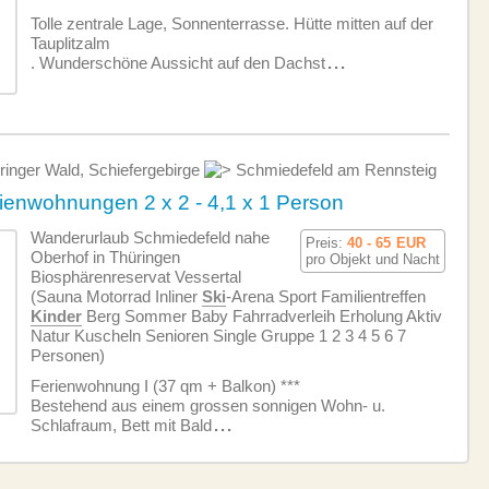
Tolle zentrale Lage, Sonnenterrasse. Hütte mitten auf der
Tauplitzalm
. Wunderschöne Aussicht auf den Dachst
...
inger Wald, Schiefergebirge
Schmiedefeld am Rennsteig
enwohnungen 2 x 2 - 4,1 x 1 Person
Wanderurlaub Schmiedefeld nahe
Preis:
40 - 65
EUR
Oberhof in Thüringen
pro Objekt und Nacht
Biosphärenreservat Vessertal
(Sauna Motorrad Inliner
Ski
-Arena Sport Familientreffen
Kinder
Berg Sommer Baby Fahrradverleih Erholung Aktiv
Natur Kuscheln Senioren Single Gruppe 1 2 3 4 5 6 7
Personen)
Ferien­wohnung I (37 qm + Balkon) ***
Bestehend aus einem grossen sonnigen Wohn- u.
Schlafraum, Bett mit Bald
...