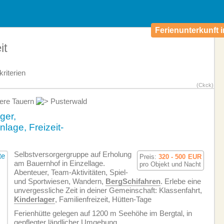
Ferienunterkunft i
it
riterien
(Ckck)
ere Tauern
Pusterwald
ger,
lage, Freizeit-
Selbstversorgergruppe auf Erholung
Preis:
320 - 500
EUR
am Bauernhof in Einzellage.
pro Objekt und Nacht
Abenteuer, Team-Aktivitäten, Spiel-
und Sportwiesen, Wandern,
BergSchifahren
. Erlebe eine
unvergessliche Zeit in deiner Gemeinschaft: Klassenfahrt,
Kinderlager
, Familienfreizeit, Hütten-Tage
Ferienhütte gelegen auf 1200 m Seehöhe im Bergtal, in
gepflegter ländlicher Umgebung.