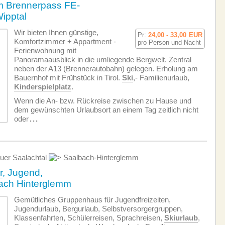
m Brennerpass FE-
Wipptal
Wir bieten Ihnen günstige,
Pr:
24,00 - 33,00
EUR
Komfortzimmer + Appartment -
pro Person und Nacht
Ferien­wohnung mit
Panoramaausblick in die umliegende Bergwelt. Zentral
neben der A13 (Brennerautobahn) gelegen. Erholung am
Bauernhof mit Frühstück in Tirol.
Ski
,- Familienurlaub,
Kinderspielplatz
.
Wenn die An- bzw. Rückreise zwischen zu Hause und
dem gewünschten Urlaubsort an einem Tag zeitlich nicht
oder
...
uer Saalachtal
Saalbach-Hinterglemm
r
, Jugend,
bach Hinterglemm
Gemütliches Gruppenhaus für Jugendfreizeiten,
Jugendurlaub, Bergurlaub, Selbstversorgergruppen,
Klassenfahrten, Schülerreisen, Sprachreisen,
Skiurlaub
,