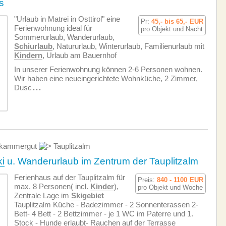
s
"Urlaub in Matrei in Osttirol" eine
Pr:
45,- bis 65,-
EUR
Ferien­wohnung ideal für
pro Objekt und Nacht
Sommerurlaub, Wanderurlaub,
Schiurlaub
, Natururlaub, Winterurlaub, Familienurlaub mit
Kindern
, Urlaub am Bauernhof
In unserer Ferien­wohnung können 2-6 Personen wohnen.
Wir haben eine neueingerichtete Wohnküche, 2 Zimmer,
Dusc
...
kammergut
Tauplitzalm
i
u. Wanderurlaub im Zentrum der Tauplitzalm
Ferienhaus auf der Tauplitzalm für
Preis:
840 - 1100
EUR
max. 8 Personen( incl.
Kinder
),
pro Objekt und Woche
Zentrale Lage im
Skigebiet
Tauplitzalm Küche - Badezimmer - 2 Sonnenterassen 2-
Bett- 4 Bett - 2 Bettzimmer - je 1 WC im Paterre und 1.
Stock - Hunde erlaubt- Rauchen auf der Terrasse