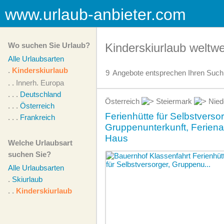
www.urlaub-anbieter.com
Wo suchen Sie Urlaub?
Kinderskiurlaub weltwe
Alle Urlaubsarten
.
Kinderskiurlaub
9
Angebote
entsprechen Ihren Suchk
. .
Innerh. Europa
. . .
Deutschland
Österreich
Steiermark
Nied
. . .
Österreich
Ferienhütte für Selbstversor
. . .
Frankreich
Gruppenunterkunft, Ferienan
Haus
Welche Urlaubsart
suchen Sie?
Alle Urlaubsarten
.
Skiurlaub
. .
Kinderskiurlaub