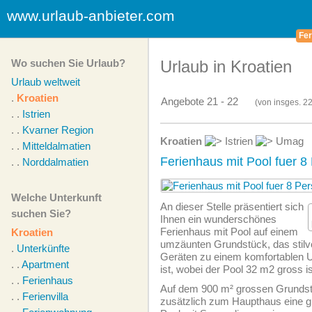
www.urlaub-anbieter.com
Fer
Wo suchen Sie Urlaub?
Urlaub in Kroatien
Urlaub weltweit
.
Kroatien
Angebote 21 - 22
(von
insges.
22
. .
Istrien
. .
Kvarner Region
Kroatien
Istrien
Umag
. .
Mitteldalmatien
Ferienhaus mit Pool fuer 8
. .
Norddalmatien
Welche Unterkunft
An dieser Stelle präsentiert sich
suchen Sie?
Ihnen ein wunderschönes
Ferienhaus mit Pool auf einem
Kroatien
umzäunten Grundstück, das stilv
.
Unterkünfte
Geräten zu einem komfortablen Ur
. .
Apartment
ist, wobei der Pool 32 m2 gross ist
. .
Ferienhaus
Auf dem 900 m² grossen Grundst
. .
Ferienvilla
zusätzlich zum Haupthaus eine g