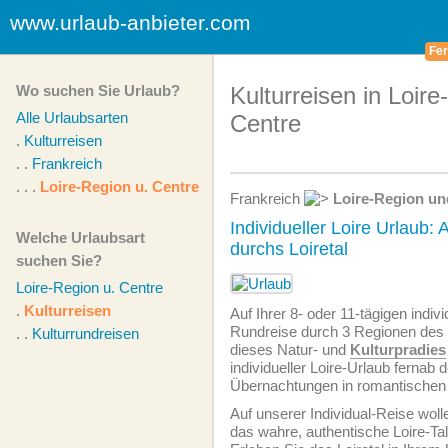
www.urlaub-anbieter.com
Fer
Wo suchen Sie Urlaub?
Kulturreisen in Loir
Alle Urlaubsarten
Centre
.
Kulturreisen
. .
Frankreich
. . .
Loire-Region u. Centre
Frankreich
Loire-Region un
Individueller Loire Urlaub:
Welche Urlaubsart
durchs Loiretal
suchen Sie?
Loire-Region u. Centre
.
Kulturreisen
Auf Ihrer 8- oder 11-tägigen indivi
Rundreise durch 3 Regionen des L
. .
Kulturrundreisen
dieses Natur- und
Kulturpradies
individueller Loire-Urlaub fernab
Übernachtungen in romantischen 
Auf unserer Individual-Reise wolle
das wahre, authentische Loire-Ta