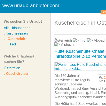
www.urlaub-anbieter.com
Fer
Wo suchen Sie Urlaub?
Kuschelreisen in Öst
Alle Urlaubsarten
.
Kuschelreisen
. .
Österreich
Österreich
Tirol
Alpbach
. . .
Tirol
Alpbach
Hütte-
Kuschelhütte
-Chalet
Infrarotkabine 2-10 Person
Welche Urlaubsart
suchen Sie?
Österreich
.
Kuschelreisen
Die 150 Jahre alte,
Pr:
1
renovierte Hütte liegt in
pro 
sonniger Lage am
Waldrand, mit schöner Aussicht a
Sehr ruhig und sonnig, ideal f. Fam
Ausgangspunkt schöner Wander
Die Hütte hat 2 Stockwerke, in de