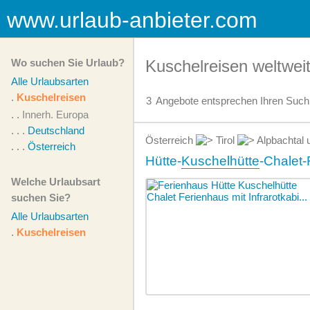
www.urlaub-anbieter.com
Wo suchen Sie Urlaub?
Kuschelreisen weltwei
Alle Urlaubsarten
.
Kuschelreisen
3
Angebote
entsprechen Ihren Suchk
. .
Innerh. Europa
. . .
Deutschland
Österreich
Tirol
Alpbachtal
. . .
Österreich
Hütte-
Kuschelhütte
-Chalet-
Welche Urlaubsart
suchen Sie?
Alle Urlaubsarten
.
Kuschelreisen