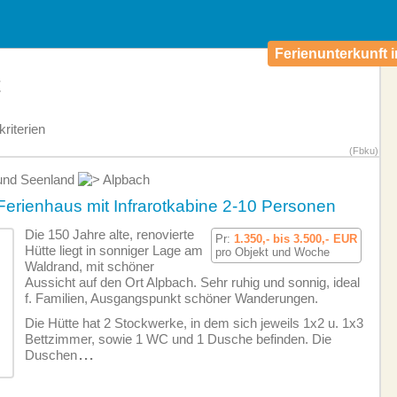
Ferienunterkunft i
t
riterien
(Fbku)
 und Seenland
Alpbach
Ferienhaus mit Infrarotkabine 2-10 Personen
Die 150 Jahre alte, renovierte
Pr:
1.350,- bis 3.500,-
EUR
Hütte liegt in sonniger Lage am
pro Objekt und Woche
Waldrand, mit schöner
Aussicht auf den Ort Alpbach. Sehr ruhig und sonnig, ideal
f. Familien, Ausgangspunkt schöner Wanderungen.
Die Hütte hat 2 Stockwerke, in dem sich jeweils 1x2 u. 1x3
Bettzimmer, sowie 1 WC und 1 Dusche befinden. Die
Duschen
...