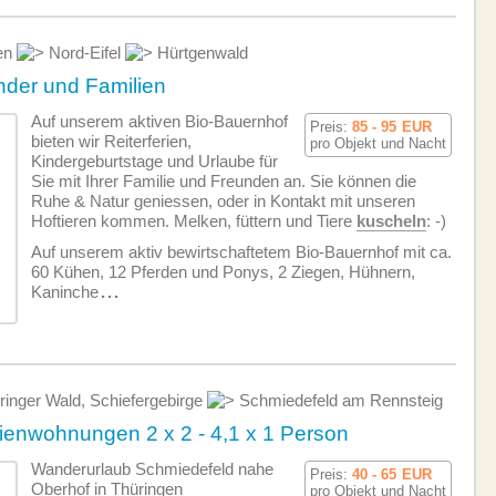
len
Nord-Eifel
Hürtgenwald
inder und Familien
Auf unserem aktiven Bio-Bauernhof
Preis:
85 - 95
EUR
bieten wir Reiterferien,
pro Objekt und Nacht
Kindergeburtstage und Urlaube für
Sie mit Ihrer Familie und Freunden an. Sie können die
Ruhe & Natur geniessen, oder in Kontakt mit unseren
Hoftieren kommen. Melken, füttern und Tiere
kuscheln
: -)
Auf unserem aktiv bewirtschaftetem Bio-Bauernhof mit ca.
60 Kühen, 12 Pferden und Ponys, 2 Ziegen, Hühnern,
Kaninche
...
inger Wald, Schiefergebirge
Schmiedefeld am Rennsteig
enwohnungen 2 x 2 - 4,1 x 1 Person
Wanderurlaub Schmiedefeld nahe
Preis:
40 - 65
EUR
Oberhof in Thüringen
pro Objekt und Nacht