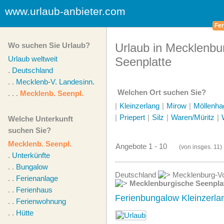
www.urlaub-anbieter.com
Fer
Wo suchen Sie Urlaub?
Urlaub in Mecklenbu
Urlaub weltweit
Seenplatte
.
Deutschland
. .
Mecklenb-V. Landesinn.
Welchen Ort suchen Sie?
. . .
Mecklenb. Seenpl.
|
Kleinzerlang
|
Mirow
|
Möllenh
|
Priepert
|
Silz
|
Waren/Müritz
|
Welche Unterkunft
suchen Sie?
Mecklenb. Seenpl.
Angebote 1 - 10
(von
insges.
11)
.
Unterkünfte
. .
Bungalow
Deutschland
Mecklenburg-Vo
. .
Ferienanlage
Mecklenburgische Seenpla
. .
Ferienhaus
Ferienbungalow Kleinzerla
. .
Ferienwohnung
. .
Hütte