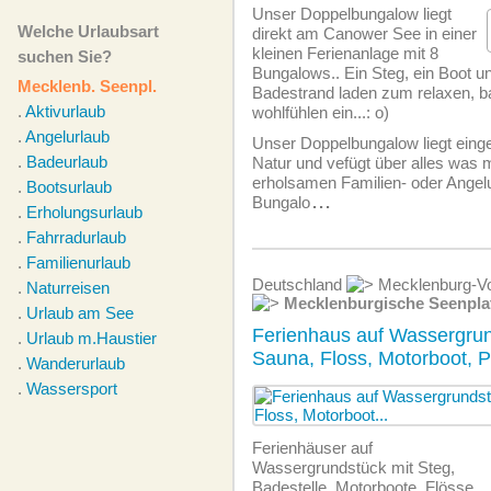
Unser Doppelbungalow liegt
Welche Urlaubsart
direkt am Canower See in einer
kleinen Ferienanlage mit 8
suchen Sie?
Bungalows.. Ein Steg, ein Boot un
Mecklenb. Seenpl.
Badestrand laden zum relaxen, b
.
Aktivurlaub
wohlfühlen ein...: o)
.
Angelurlaub
Unser Doppelbungalow liegt eingeb
.
Badeurlaub
Natur und vefügt über alles was 
erholsamen Familien- oder Angelu
.
Bootsurlaub
Bungalo
...
.
Erholungsurlaub
.
Fahrradurlaub
.
Familienurlaub
Deutschland
Mecklenburg-Vo
.
Naturreisen
Mecklenburgische Seenpla
.
Urlaub am See
Ferienhaus auf Wassergrun
.
Urlaub m.Haustier
Sauna, Floss, Motorboot, 
.
Wanderurlaub
.
Wassersport
Ferienhäuser auf
Wassergrundstück mit Steg,
Badestelle, Motorboote, Flösse,