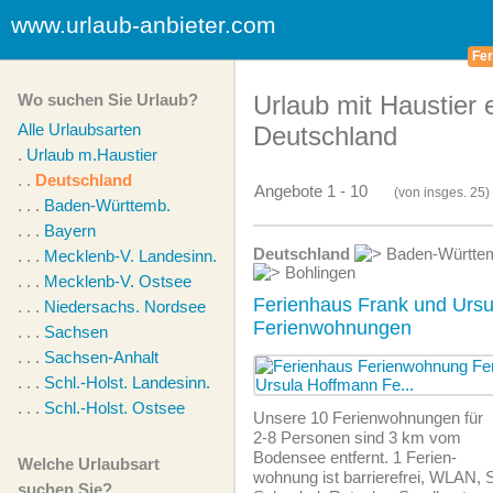
www.urlaub-anbieter.com
Fer
Wo suchen Sie Urlaub?
Urlaub mit Haustier e
Alle Urlaubsarten
Deutschland
.
Urlaub m.Haustier
. .
Deutschland
Angebote 1 - 10
(von
insges.
25)
. . .
Baden-Württemb.
. . .
Bayern
Deutschland
Baden-Württe
. . .
Mecklenb-V. Landesinn.
Bohlingen
. . .
Mecklenb-V. Ostsee
Ferienhaus Frank und Ursu
. . .
Niedersachs. Nordsee
Ferienwohnungen
. . .
Sachsen
. . .
Sachsen-Anhalt
. . .
Schl.-Holst. Landesinn.
. . .
Schl.-Holst. Ostsee
Unsere 10 Ferien­wohnungen für
2-8 Personen sind 3 km vom
Bodensee entfernt. 1 Ferien­
Welche Urlaubsart
wohnung ist barrierefrei, WLAN, S
suchen Sie?