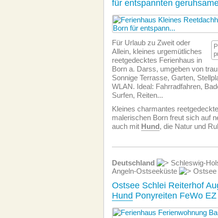
für entspannten geruhsam
Für Urlaub zu Zweit oder
P
Allein, kleines urgemütliches
p
reetgedecktes Ferienhaus in
Born a. Darss, umgeben von trau
Sonnige Terrasse, Garten, Stellpl
WLAN. Ideal: Fahrradfahren, Bad
Surfen, Reiten...
Kleines charmantes reetgedeckt
malerischen Born freut sich auf n
auch mit
Hund
, die Natur und R
Deutschland
Schleswig-Hol
Angeln-Ostseeküste
Ostsee 
Ostsee Schlei Reiterhof Au
Hund
Ponyreiten FeWo EZ