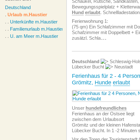
Schaukel, Rutsche, Sandkasten,
Bewegungsspielplatz + Kletterwa
Deutschland
Hund
erlaubt
. Schnellladestation
.
Urlaub m.Haustier
Ferien­wohnung 1:
. .
Unterkünfte m.Haustier
(75 qm) Ein Schlafzimmer mit Dop
. .
Familienurlaub m.Haustier
Schafzimmer mit Doppelbett + Ei
. .
U. am Meer m.Haustier
zusätzl. Schla
...
Deutschland
Schleswig-Hol
Lübecker Bucht
Neustadt
Ferienhaus für 2 - 4 Perso
Grömitz,
Hunde
erlaubt
Unser
hundefreundliches
Ferienhaus an der Ostsee liegt
zwischen dem Urlaubsort
Grömitz und der kleinen Hafensta
Lübecker Bucht. In 1 -2 Minuten 
Vor den Toren der Touristenstadt