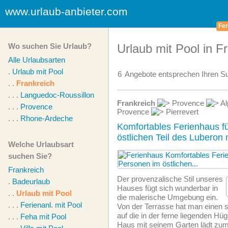
www.urlaub-anbieter.com
Fer
Wo suchen Sie Urlaub?
Urlaub mit Pool in F
Alle Urlaubsarten
.
Urlaub mit Pool
6
Angebote
entsprechen Ihren Su
. .
Frankreich
. . .
Languedoc-Roussillon
Frankreich
Provence
Al
. . .
Provence
Provence
Pierrevert
. . .
Rhone-Ardeche
Komfortables Ferienhaus f
östlichen Teil des Luberon 
Welche Urlaubsart
suchen Sie?
Frankreich
Der provenzalische Stil unseres
.
Badeurlaub
Hauses fügt sich wunderbar in
. .
Urlaub mit Pool
die malerische Umgebung ein.
. . .
Ferienanl. mit Pool
Von der Terrasse hat man einen 
auf die in der ferne liegenden Hü
. . .
Feha mit Pool
Haus mit seinem Garten lädt zum