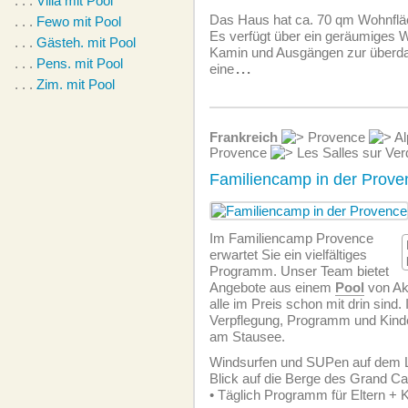
. . .
Villa mit Pool
Das Haus hat ca. 70 qm Wohnfläc
. . .
Fewo mit Pool
Es verfügt über ein geräumiges
. . .
Gästeh. mit Pool
Kamin und Ausgängen zur überda
. . .
Pens. mit Pool
eine
...
. . .
Zim. mit Pool
Frankreich
Provence
Al
Provence
Les Salles sur Ver
Familiencamp in der Prove
Im Familiencamp Provence
erwartet Sie ein vielfältiges
Programm. Unser Team bietet
Angebote aus einem
Pool
von Akt
alle im Preis schon mit drin sind.
Verpflegung, Programm und Kinde
am Stausee.
Windsurfen und SUPen auf dem La
Blick auf die Berge des Grand C
• Täglich Programm für Eltern + 