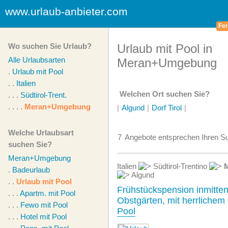
www.urlaub-anbieter.com
Fer
Wo suchen Sie Urlaub?
Urlaub mit Pool in
Alle Urlaubsarten
Meran+Umgebung
.
Urlaub mit Pool
. .
Italien
Welchen Ort suchen Sie?
. . .
Südtirol-Trent.
. . . .
Meran+Umgebung
|
Algund
|
Dorf Tirol
|
Welche Urlaubsart
7
Angebote
entsprechen Ihren Su
suchen Sie?
Meran+Umgebung
Italien
Südtirol-Trentino
.
Badeurlaub
Algund
. .
Urlaub mit Pool
Frühstückspension inmitte
. . .
Apartm. mit Pool
Obstgärten, mit herrlichem
. . .
Fewo mit Pool
Pool
. . .
Hotel mit Pool