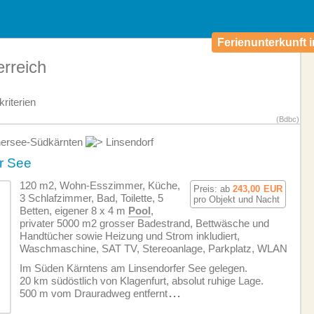
Ferienunterkunft i
erreich
riterien
(Bdbc)
nersee-Südkärnten
Linsendorf
r See
120 m2, Wohn-Esszimmer, Küche,
Preis: ab
243,00
EUR
3 Schlafzimmer, Bad, Toilette, 5
pro Objekt und Nacht
Betten, eigener 8 x 4 m
Pool
,
privater 5000 m2 grosser Badestrand, Bettwäsche und
Handtücher sowie Heizung und Strom inkludiert,
Waschmaschine, SAT TV, Stereoanlage, Parkplatz, WLAN
Im Süden Kärntens am Linsendorfer See gelegen.
20 km südöstlich von Klagenfurt, absolut ruhige Lage.
500 m vom Drauradweg entfernt
...