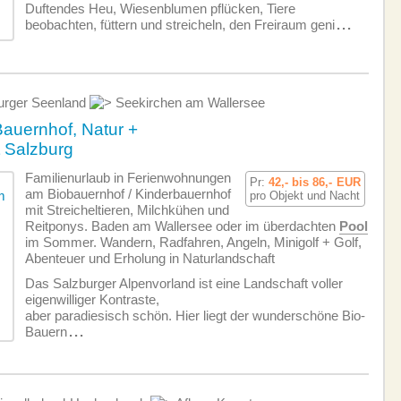
Duftendes Heu, Wiesenblumen pflücken, Tiere
beobachten, füttern und streicheln, den Freiraum geni
...
urger Seenland
Seekirchen am Wallersee
auernhof, Natur +
t Salzburg
Familienurlaub in Ferien­wohnungen
Pr:
42,- bis 86,-
EUR
am Biobauernhof / Kinderbauernhof
pro Objekt und Nacht
mit Streicheltieren, Milchkühen und
Reitponys. Baden am Wallersee oder im überdachten
Pool
im Sommer. Wandern, Radfahren, Angeln, Minigolf + Golf,
Abenteuer und Erholung in Naturlandschaft
Das Salzburger Alpenvorland ist eine Landschaft voller
eigenwilliger Kontraste,
aber paradiesisch schön. Hier liegt der wunderschöne Bio-
Bauern
...