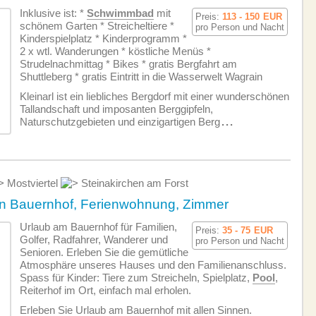
Inklusive ist: *
Schwimmbad
mit
Preis:
113 - 150
EUR
schönem Garten * Streicheltiere *
pro Person und Nacht
Kinderspielplatz * Kinderprogramm *
2 x wtl. Wanderungen * köstliche Menüs *
Strudelnachmittag * Bikes * gratis Bergfahrt am
Shuttleberg * gratis Eintritt in die Wasserwelt Wagrain
Kleinarl ist ein liebliches Bergdorf mit einer wunderschönen
Tallandschaft und imposanten Berggipfeln,
Naturschutzgebieten und einzigartigen Berg
...
Mostviertel
Steinakirchen am Forst
en Bauernhof, Ferienwohnung, Zimmer
Urlaub am Bauernhof für Familien,
Preis:
35 - 75
EUR
Golfer, Radfahrer, Wanderer und
pro Person und Nacht
Senioren. Erleben Sie die gemütliche
Atmosphäre unseres Hauses und den Familienanschluss.
Spass für Kinder: Tiere zum Streicheln, Spielplatz,
Pool
,
Reiterhof im Ort, einfach mal erholen.
Erleben Sie Urlaub am Bauernhof mit allen Sinnen.