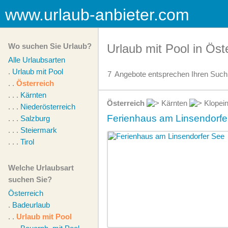
www.urlaub-anbieter.com
Wo suchen Sie Urlaub?
Urlaub mit Pool in Öst
Alle Urlaubsarten
.
Urlaub mit Pool
7
Angebote
entsprechen Ihren Suchk
. .
Österreich
. . .
Kärnten
Österreich
Kärnten
Klopei
. . .
Niederösterreich
Ferienhaus am Linsendorfe
. . .
Salzburg
. . .
Steiermark
. . .
Tirol
Welche Urlaubsart
suchen Sie?
Österreich
.
Badeurlaub
. .
Urlaub mit Pool