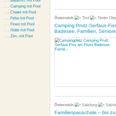
. . .
Bauernh. mit Pool
. . .
Camping mit Pool
. . .
Chalet mit Pool
Österreich
Tirol
Tiroler Ob
. . .
Feha mit Pool
. . .
Fewo mit Pool
Camping Prutz-Serfaus-Fiss
. . .
Hütte mit Pool
Badesee, Familien, Seniore
. . .
Zim. mit Pool
Österreich
Salzburg
Salzbu
Familienpauschale -- bis z