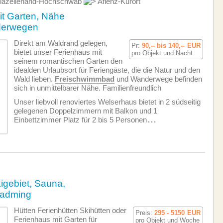
iazellerland-Hochschwab
Aflenz-Kurort
t Garten, Nähe
erwegen
Direkt am Waldrand gelegen,
Pr:
90,-- bis 140,--
EUR
bietet unser Ferienhaus mit
pro Objekt und Nacht
seinem romantischen Garten den
idealden Urlaubsort für Feriengäste, die die Natur und den
Wald lieben.
Freischwimmbad
und Wanderwege befinden
sich in unmittelbarer Nähe. Familien­freundlich
Unser liebvoll renoviertes Welserhaus bietet in 2 südseitig
gelegenen Doppelzimmern mit Balkon und 1
Einbettzimmer Platz für 2 bis 5 Personen
...
igebiet, Sauna,
ladming
Hütten Ferienhütten Skihütten oder
Preis:
295 - 5150
EUR
Ferienhaus mit Garten für
pro Objekt und Woche