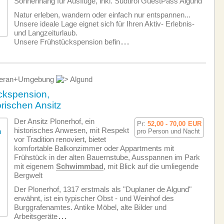
Sonnenhang für Ausflüge, inkl. Südtirol GuestPass Algund
Natur erleben, wandern oder einfach nur entspannen...
Unsere ideale Lage eignet sich für Ihren Aktiv- Erlebnis-
und Langzeiturlaub.
Unsere Frühstückspension befin
...
ran+Umgebung
Algund
ckspension,
orischen Ansitz
Der Ansitz Plonerhof, ein
Pr:
52,00 - 70,00
EUR
historisches Anwesen, mit Respekt
pro Person und Nacht
vor Tradition renoviert, bietet
komfortable Balkonzimmer oder Appartments mit
Frühstück in der alten Bauernstube, Ausspannen im Park
mit eigenem
Schwimmbad
, mit Blick auf die umliegende
Bergwelt
Der Plonerhof, 1317 erstmals als "Duplaner de Algund"
erwähnt, ist ein typischer Obst - und Weinhof des
Burggrafenamtes. Antike Möbel, alte Bilder und
Arbeitsgeräte
...