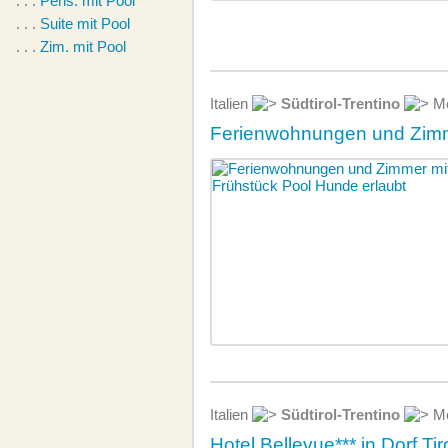
. . .
Pens. mit Pool
. . .
Suite mit Pool
. . .
Zim. mit Pool
Italien
Südtirol-Trentino
Me
Ferienwohnungen und Zimm
Italien
Südtirol-Trentino
Me
Hotel Bellevue*** in Dorf Tir