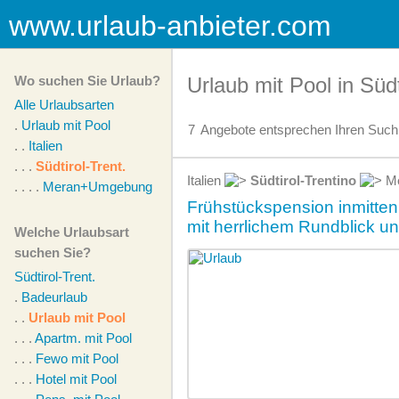
www.urlaub-anbieter.com
Wo suchen Sie Urlaub?
Urlaub mit Pool in Südt
Alle Urlaubsarten
.
Urlaub mit Pool
7
Angebote
entsprechen Ihren Suchk
. .
Italien
. . .
Südtirol-Trent.
Italien
Südtirol-Trentino
Me
. . . .
Meran+Umgebung
Frühstückspension inmitten
mit herrlichem Rundblick u
Welche Urlaubsart
suchen Sie?
Südtirol-Trent.
.
Badeurlaub
. .
Urlaub mit Pool
. . .
Apartm. mit Pool
. . .
Fewo mit Pool
. . .
Hotel mit Pool