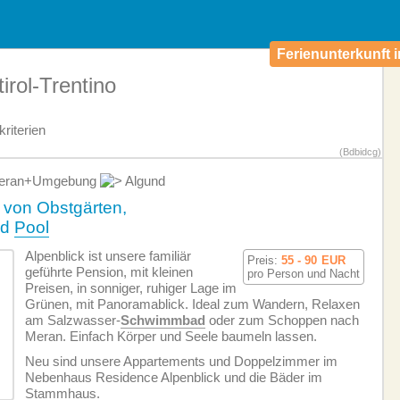
Ferienunterkunft i
irol-Trentino
riterien
(Bdbidcg)
ran+Umgebung
Algund
 von Obstgärten,
nd
Pool
Alpenblick ist unsere familiär
Preis:
55 - 90
EUR
geführte Pension, mit kleinen
pro Person und Nacht
Preisen, in sonniger, ruhiger Lage im
Grünen, mit Panoramablick. Ideal zum Wandern, Relaxen
am Salzwasser-
Schwimmbad
oder zum Schoppen nach
Meran. Einfach Körper und Seele baumeln lassen.
Neu sind unsere Appartements und Doppelzimmer im
Nebenhaus Residence Alpenblick und die Bäder im
Stammhaus.