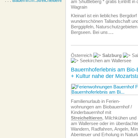
. . .
Bauernh.m.Streicheltieren
am Shuttleberg * gratis Eintritt i
Wagrain
Kleinarl ist ein liebliches Bergdorf
wunderschönen Tallandschaft un
Berggipfeln, Naturschutzgebieten 
Bergseen. Bei uns
...
Österreich
Salzburg
Sal
Seekirchen am Wallersee
Bauernhoferlebnis am Bio-
+ Kultur nahe der Mozartst
Familienurlaub in Ferien­
wohnungen am Biobauernhof /
Kinderbauernhof mit
Streicheltieren
, Milchkühen und
am Wallersee oder im überdacht
Wandern, Radfahren, Angeln, Mini
Abenteuer und Erholung in Naturl