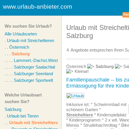
www.urlaub-anbieter.com
Fer
Wo suchen Sie Urlaub?
Urlaub mit Streichelt
Alle Urlaubsarten
Salzburg
.
Urlaub mit Streicheltieren
. .
Österreich
4
Angebote
entsprechen Ihren Su
. . .
Salzburg
. . . .
Lammert.-Dachst.West
Österreich
Salzburg
Sal
. . . .
Salzburger Saalachtal
Kleinarl
. . . .
Salzburger Seenland
Familienpauschale -- bis 
. . . .
Salzburger Sportwelt
Ermässigung für Ihre Kinde
Welche Urlaubsart
suchen Sie?
Inklusive ist: * Schwimmbad mit
Salzburg
schönem Garten *
Streicheltiere
* Kinderspielplatz
.
Urlaub bei Tieren
* Kinderprogramm * 2 x wtl. Wand
. .
Urlaub mit Streicheltieren
Menüs * Strudelnachmittag * Bikes