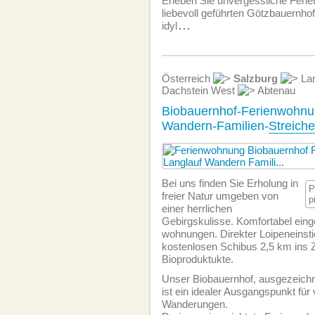
Erleben Sie unvergessliche Feri
liebevoll geführten Götzbauernhof 
idyl
...
Österreich
Salzburg
Lam
Dachstein West
Abtenau
Biobauernhof-Ferienwohnu
Wandern-Familien-
Streiche
Bei uns finden Sie Erholung in
P
freier Natur umgeben von
p
einer herrlichen
Gebirgskulisse. Komfortabel einge
wohnungen. Direkter Loipeneinst
kostenlosen Schibus 2,5 km ins 
Bioproduktukte.
Unser Biobauernhof, ausgezeichn
ist ein idealer Ausgangspunkt für 
Wanderungen.