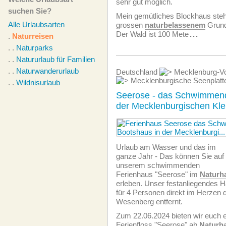
sehr gut möglich.
suchen Sie?
Mein gemütliches Blockhaus ste
Alle Urlaubsarten
grossen
naturbelassenem
Grund
Der Wald ist 100 Mete
...
.
Naturreisen
. .
Naturparks
. .
Natururlaub für Familien
. .
Naturwanderurlaub
Deutschland
Mecklenburg-Vo
Mecklenburgische Seenplat
. .
Wildnisurlaub
Seerose - das Schwimmend
der Mecklenburgischen Kle
Urlaub am Wasser und das im
ganze Jahr - Das können Sie auf
unserem schwimmenden
Ferienhaus "Seerose" im
Naturh
erleben. Unser festanliegendes H
für 4 Personen direkt im Herzen 
Wesenberg entfernt.
Zum 22.06.2024 bieten wir euch e
Ferienfloss "Seerose" ab
Naturh