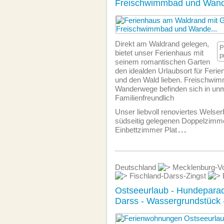
Freischwimmbad und Wan
Direkt am Waldrand gelegen,
P
bietet unser Ferienhaus mit
p
seinem romantischen Garten
den idealden Urlaubsort für Ferie
und den Wald lieben. Freischwi
Wanderwege befinden sich in unm
Familien­freundlich
Unser liebvoll renoviertes Welserh
südseitig gelegenen Doppelzimme
Einbettzimmer Plat
...
Deutschland
Mecklenburg-V
Fischland-Darss-Zingst
Ostseeurlaub - Hundeparad
Darss - Wassergrundstück 