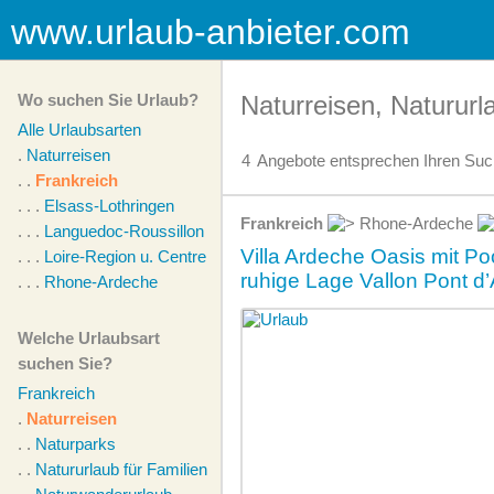
www.urlaub-anbieter.com
Wo suchen Sie Urlaub?
Naturreisen, Natururl
Alle Urlaubsarten
.
Naturreisen
4
Angebote
entsprechen Ihren Such
. .
Frankreich
. . .
Elsass-Lothringen
Frankreich
Rhone-Ardeche
. . .
Languedoc-Roussillon
Villa Ardeche Oasis mit Poo
. . .
Loire-Region u. Centre
ruhige Lage Vallon Pont d’
. . .
Rhone-Ardeche
Welche Urlaubsart
suchen Sie?
Frankreich
.
Naturreisen
. .
Naturparks
. .
Natururlaub für Familien