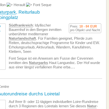
llon
Herault
Font Seque
turpark
, Reiturlaub
pingplatz
Südfrankreich
: Idyllischer
Preis:
18 - 84
EUR
Bauernhof in den Bergen inmitten
pro Objekt und Nacht
unberührter mediterraner
Naturlandschaft
. Für Familien geeignet, Pferde zum
Reiten, deutschsprachige Programme für Kinder und EW.
Erholungsurlaub, Aktivurlaub, Wandern, Kanufahren,
Klettern, Seen
Font Seque ist ein Anwesen am Fusse der Cevennen
inmitten des
Naturparks
Haut Languedoc. Der Hof wurde
aus einer längst verfallenen Ruine erba
...
Centre
 Autorundreise durchs Loiretal
Auf Ihrer 8- oder 11-tägigen individuellen Loire-Rundreise
durch 3 Regionen des Loiretals lernen Sie dieses
Natur
-