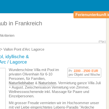
Ferienunterkunft i
aub in Frankreich
kriterien
(Ffgc)
Vallon Pont d'Arc Lagorce
l, idyllische &
Arc / Lagorce
Wunderschöne Villa mit Pool im
Pr:
2200 - 2500
EUR
privaten Olivenhain für 6-10
pro Objekt und Woche
Personen, für Familien,
Naturliebhaber
&
Naturisten
. Vermietung ganze Villa Juli
+ August. Zwischensaison Vemietung von Zimmer,
Wellnesswochenende inkl. Massage für Paare und
Einzelpersonen.
Mit grosser Freude vermieten wir im Hochsommer unser
mit viel Liebe eingerichtetes Lebens-Paradis "Ardeche