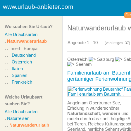
www.urlaub-anbieter.com
Fer
Wo suchen Sie Urlaub?
Naturwanderurlaub w
Alle Urlaubsarten
.
Naturwanderurlaub
Angebote 1 - 10
(von
insges.
37)
. .
Innerh. Europa
. . .
Deutschland
Österreich
Salzburg
Sal
. . .
Österreich
Seeham
. . .
Italien
Familienurlaub am Bauernh
. . .
Spanien
geräumiger Ferienwohnung
. . .
Frankreich
Welche Urlaubsart
Angeln am Obertrumer See,
suchen Sie?
Erholung in wunderschöner
Alle Urlaubsarten
Naturlandschaft
,
wandern
und
.
Naturreisen
radeln durch das sanft hügelige A
bei Tieren. Reiches Kulturangebo
. .
Naturwanderurlaub
Seenland, herrliche Sehenswürdig