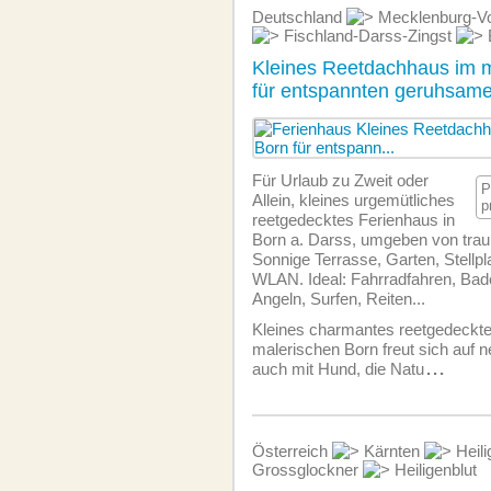
Deutschland
Mecklenburg-V
Fischland-Darss-Zingst
Kleines Reetdachhaus im 
für entspannten geruhsam
Für Urlaub zu Zweit oder
P
Allein, kleines urgemütliches
p
reetgedecktes Ferienhaus in
Born a. Darss, umgeben von tra
Sonnige Terrasse, Garten, Stellpl
WLAN. Ideal: Fahrradfahren, Ba
Angeln, Surfen, Reiten...
Kleines charmantes reetgedeckt
malerischen Born freut sich auf n
auch mit Hund, die Natu
...
Österreich
Kärnten
Heili
Grossglockner
Heiligenblut