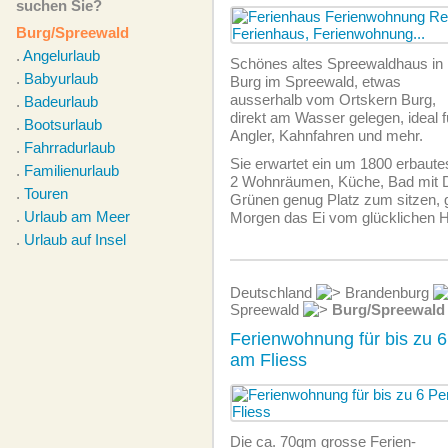
suchen Sie?
Burg/Spreewald
.
Angelurlaub
Schönes altes Spreewaldhaus in
.
Babyurlaub
Burg im Spreewald, etwas
ausserhalb vom Ortskern Burg,
.
Badeurlaub
direkt am Wasser gelegen, ideal f
.
Bootsurlaub
Angler, Kahnfahren und mehr.
.
Fahrradurlaub
Sie erwartet ein um 1800 erbaut
.
Familienurlaub
2 Wohnräumen, Küche, Bad mit 
.
Touren
Grünen genug Platz zum sitzen, g
.
Urlaub am Meer
Morgen das Ei vom glücklichen 
.
Urlaub auf Insel
Deutschland
Brandenburg
Spreewald
Burg/Spreewald
Ferienwohnung für bis zu 6
am Fliess
Die ca. 70qm grosse Ferien­