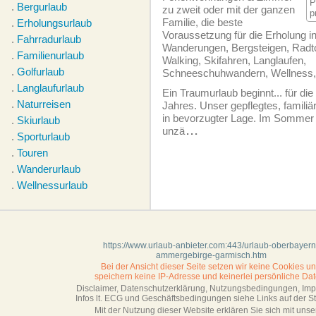
P
.
Bergurlaub
zu zweit oder mit der ganzen
p
Familie, die beste
.
Erholungsurlaub
Voraussetzung für die Erholung in
.
Fahrradurlaub
Wanderungen, Bergsteigen, Radto
.
Familienurlaub
Walking, Skifahren, Langlaufen,
.
Golfurlaub
Schneeschuhwandern, Wellness,
.
Langlaufurlaub
Ein Traumurlaub beginnt... für di
.
Naturreisen
Jahres. Unser gepflegtes, familiä
in bevorzugter Lage. Im Sommer w
.
Skiurlaub
unzä
...
.
Sporturlaub
.
Touren
.
Wanderurlaub
.
Wellnessurlaub
https://www.urlaub-anbieter.com:443/urlaub-oberbayern
ammergebirge-garmisch.htm
Bei der Ansicht dieser Seite setzen wir keine Cookies u
speichern keine IP-Adresse
und keinerlei persönliche Dat
Disclaimer, Datenschutzerklärung, Nutzungsbedingungen, Im
Infos lt. ECG und Geschäftsbedingungen siehe Links auf der Sta
Mit der Nutzung dieser Website erklären Sie sich mit unse