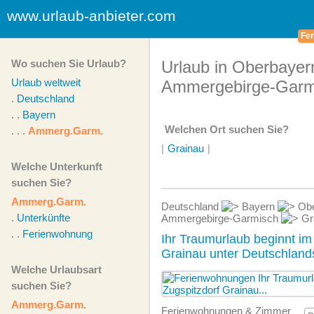
www.urlaub-anbieter.com
Fer
Wo suchen Sie Urlaub?
Urlaub in Oberbayer
Urlaub weltweit
Ammergebirge-Garm
.
Deutschland
. .
Bayern
Welchen Ort suchen Sie?
. . .
Ammerg.Garm.
|
Grainau
|
Welche Unterkunft
suchen Sie?
Ammerg.Garm.
Deutschland
Bayern
Obe
.
Unterkünfte
Ammergebirge-Garmisch
Gr
. .
Ferienwohnung
Ihr Traumurlaub beginnt im
Grainau unter Deutschlan
Welche Urlaubsart
suchen Sie?
Ammerg.Garm.
Ferien­wohnungen & Zimmer