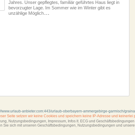
Jahres. Unser gepflegtes, familiär geführtes Haus liegt in
bevorzugter Lage. Im Sommer wie im Winter gibt es
unzählige Möglich
...
://www.urlaub-anbieter.com:443/urlaub-oberbayern-ammergebirge-garmisch/grain
ieser Seite setzen wir keine Cookies und
speichern keine IP-Adresse
und keinerlei 
ärung, Nutzungsbedingungen, Impressum,
Infos lt. ECG und Geschäftsbedingungen s
ren Sie sich mit unseren Geschäftsbedin­gungen, Nutzungsbedingungen und unsere