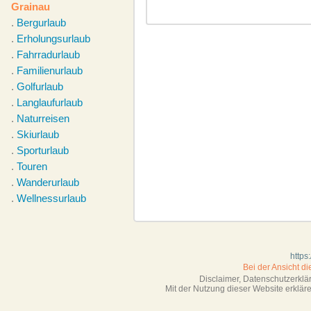
Grainau
.
Bergurlaub
.
Erholungsurlaub
.
Fahrradurlaub
.
Familienurlaub
.
Golfurlaub
.
Langlaufurlaub
.
Naturreisen
.
Skiurlaub
.
Sporturlaub
.
Touren
.
Wanderurlaub
.
Wellnessurlaub
https
Bei der Ansicht d
Disclaimer, Datenschutzerkl
Mit der Nutzung dieser Website erklä