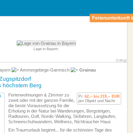
Ferienunterkunft i
Lage in Bayern
(Cdfcg)
ayern
Ammergebirge-Garmisch
Grainau
Zugspitzdorf
s höchstem Berg
Ferien­wohnungen & Zimmer zu
Pr:
62,-- bis 219,--
EUR
zweit oder mit der ganzen Familie,
pro Objekt und Nacht
die beste Voraussetzung für die
Erholung in der Natur bei Wanderungen, Bergsteigen,
Radtouren, Golf, Nordic-Walking, Skifahren, Langlaufen,
Schneeschuhwandern, Wellness, Nichtraucher Haus
Ein Traumurlaub beginnt... für die schönsten Tage des