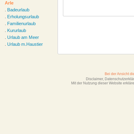
Arle
.
Badeurlaub
.
Erholungsurlaub
.
Familienurlaub
.
Kururlaub
.
Urlaub am Meer
.
Urlaub m.Haustier
Bei der Ansicht d
Disclaimer, Datenschutzerkl
Mit der Nutzung dieser Website erklä