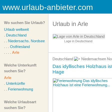
www.urlaub-anbieter.com
Wo suchen Sie Urlaub?
Urlaub in Arle
Urlaub weltweit
.
Deutschland
. .
Niedersachs. Nordsee
Lage in Deutschland
. . .
Ostfriesland
. . . .
Arle
Deutschland
Niedersachsen N
Welche Unterkunft
Das idyllisches Holzhaus i
suchen Sie?
Hage
Arle
.
Unterkünfte
. .
Ferienwohnung
Welche Urlaubsart
suchen Sie?