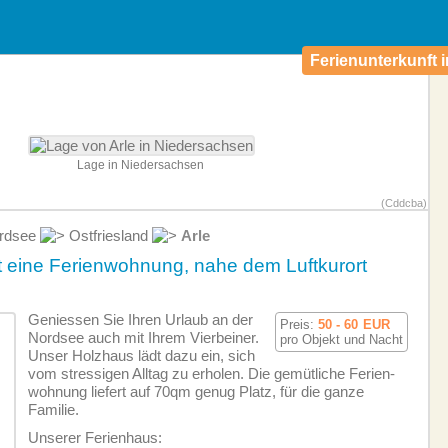
Ferienunterkunft i
Lage in Niedersachsen
(Cddcba)
ordsee
Ostfriesland
Arle
st eine Ferienwohnung, nahe dem Luftkurort
Geniessen Sie Ihren Urlaub an der
Preis:
50 - 60
EUR
Nordsee auch mit Ihrem Vierbeiner.
pro Objekt und Nacht
Unser Holzhaus lädt dazu ein, sich
vom stressigen Alltag zu erholen. Die gemütliche Ferien­
wohnung liefert auf 70qm genug Platz, für die ganze
Familie.
Unserer Ferienhaus: