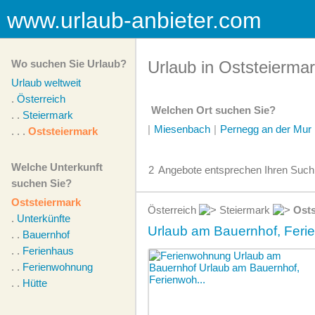
www.urlaub-anbieter.com
Wo suchen Sie Urlaub?
Urlaub in Oststeierma
Urlaub weltweit
.
Österreich
Welchen Ort suchen Sie?
. .
Steiermark
|
Miesenbach
|
Pernegg an der Mur
. . .
Oststeiermark
Welche Unterkunft
2
Angebote
entsprechen Ihren Suchk
suchen Sie?
Oststeiermark
Österreich
Steiermark
Osts
.
Unterkünfte
Urlaub am Bauernhof, Ferie
. .
Bauernhof
. .
Ferienhaus
. .
Ferienwohnung
. .
Hütte