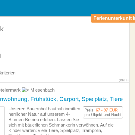
Ferienunterkunft i
rk
|
riterien
(Bhce)
teiermark
Miesenbach
nwohnung, Frühstück, Carport, Spielplatz, Tiere
Unseren Bauernhof hautnah inmitten
Preis:
67 - 97
EUR
herrlicher Natur auf unserem 4-
pro Objekt und Nacht
Blumen-Betrieb erleben. Lassen Sie
sich mit bäuerlichen Schmankerln verwöhnen. Auf die
Kinder warten: viele Tiere, Spielplatz, Trampolin,