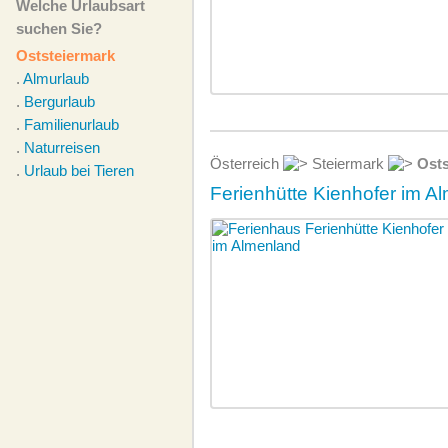
Welche Urlaubsart
suchen Sie?
Oststeiermark
.
Almurlaub
.
Bergurlaub
.
Familienurlaub
.
Naturreisen
Österreich
Steiermark
Osts
.
Urlaub bei Tieren
Ferienhütte Kienhofer im A