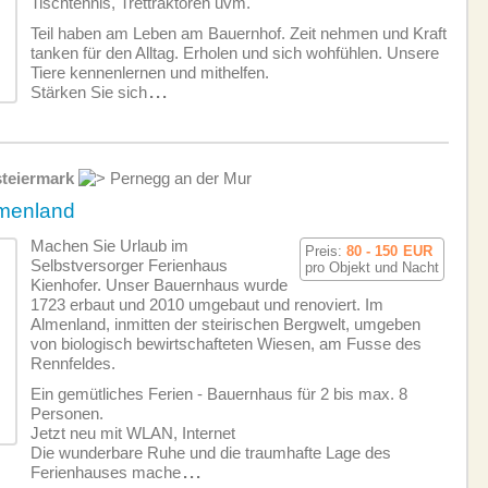
Tischtennis, Trettraktoren uvm.
Teil haben am Leben am Bauernhof. Zeit nehmen und Kraft
tanken für den Alltag. Erholen und sich wohfühlen. Unsere
Tiere kennenlernen und mithelfen.
Stärken Sie sich
...
teiermark
Pernegg an der Mur
lmenland
Machen Sie Urlaub im
Preis:
80 - 150
EUR
Selbstversorger Ferienhaus
pro Objekt und Nacht
Kienhofer. Unser Bauernhaus wurde
1723 erbaut und 2010 umgebaut und renoviert. Im
Almenland, inmitten der steirischen Bergwelt, umgeben
von biologisch bewirtschafteten Wiesen, am Fusse des
Rennfeldes.
Ein gemütliches Ferien - Bauernhaus für 2 bis max. 8
Personen.
Jetzt neu mit WLAN, Internet
Die wunderbare Ruhe und die traumhafte Lage des
Ferienhauses mache
...