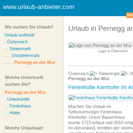
www.urlaub-anbieter.com
Fer
Wo suchen Sie Urlaub?
Urlaub in Pernegg a
Urlaub weltweit
.
Österreich
. .
Steiermark
Lage in Österreich
. . .
Oststeiermark
. . . .
Pernegg an der Mur
Österreich
Steiermark
O
Welche Unterkunft
Pernegg an der Mur
suchen Sie?
Ferienhütte Kienhofer im 
Pernegg an der Mur
.
Unterkünfte
. .
Ferienhaus
Machen Sie Urlaub im
Selbstversorger Ferienhaus
. .
Hütte
Kienhofer. Unser Bauernhaus
wurde 1723 erbaut und 2010 umge
Welche Urlaubsart
Im Almenland, inmitten der steiri