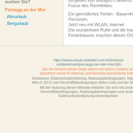
umgeben von biologisch bewirtsc
suchen Sie?
Fusse des Rennfeldes.
Pernegg an der Mur
Ein gemütliches Ferien - Bauernh
.
Almurlaub
Personen.
.
Bergurlaub
Jetzt neu mit WLAN, Internet
Die wunderbare Ruhe und die tr
Ferienhauses machen diesen Ort
https://www.urlaub-anbieter.com:443/urlaub-
oststeiermark/pernegg+an+der+mur.htm
Bei der Ansicht dieser Seite setzen wir keine Cookies u
speichern keine IP-Adresse
und keinerlei persönliche Dat
Disclaimer, Datenschutzerklärung, Nutzungsbedingungen, Im
Infos lt. ECG und Geschäftsbedingungen siehe Links auf der Sta
Mit der Nutzung dieser Website erklären Sie sich mit unse
Geschäftsbedin­gungen, Nutzungsbedingungen und unse
Datenschutzerklärung einverstanden.