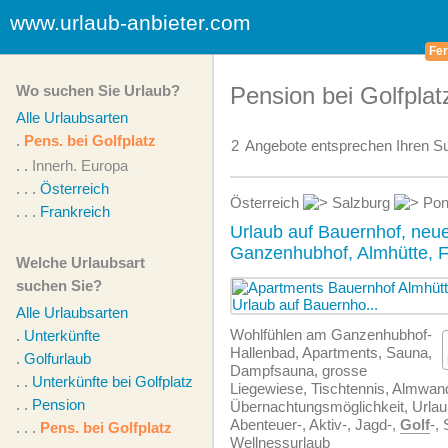
www.urlaub-anbieter.com
Fer
Wo suchen Sie Urlaub?
Pension bei Golfplat
Alle Urlaubsarten
.
Pens. bei Golfplatz
2
Angebote
entsprechen Ihren Su
. .
Innerh. Europa
. . .
Österreich
Österreich
Salzburg
Pon
. . .
Frankreich
Urlaub auf Bauernhof, ne
Ganzenhubhof, Almhütte, F
Welche Urlaubsart
suchen Sie?
Alle Urlaubsarten
Wohlfühlen am Ganzenhubhof-
.
Unterkünfte
Hallenbad, Apartments, Sauna,
.
Golfurlaub
Dampfsauna, grosse
. .
Unterkünfte bei Golfplatz
Liegewiese, Tischtennis, Almwan
. .
Pension
Übernachtungsmöglichkeit, Urlau
Abenteuer-, Aktiv-, Jagd-,
Golf
-, 
. . .
Pens. bei Golfplatz
Wellnessurlaub