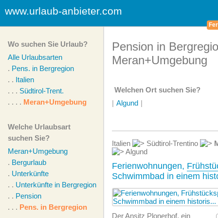
www.urlaub-anbieter.com
Fer
Wo suchen Sie Urlaub?
Pension in Bergregio
Alle Urlaubsarten
Meran+Umgebung
.
Pens. in Bergregion
. .
Italien
Welchen Ort suchen Sie?
. . .
Südtirol-Trent.
. . . .
Meran+Umgebung
|
Algund
|
Welche Urlaubsart
suchen Sie?
Italien
Südtirol-Trentino
Meran+Umgebung
Algund
.
Bergurlaub
Ferienwohnungen,
Frühstü
.
Unterkünfte
Schwimmbad in einem histo
. .
Unterkünfte in Bergregion
. .
Pension
. . .
Pens. in Bergregion
Der Ansitz Plonerhof, ein