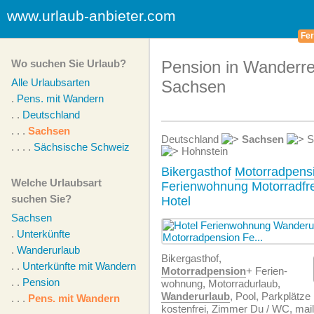
www.urlaub-anbieter.com
Fer
Wo suchen Sie Urlaub?
Pension in Wanderre
Alle Urlaubsarten
Sachsen
.
Pens. mit Wandern
. .
Deutschland
. . .
Sachsen
Deutschland
Sachsen
S
. . . .
Sächsische Schweiz
Hohnstein
Bikergasthof
Motorradpens
Welche Urlaubsart
Ferienwohnung Motorradfre
suchen Sie?
Hotel
Sachsen
.
Unterkünfte
.
Wanderurlaub
Bikergasthof,
. .
Unterkünfte mit Wandern
Motorradpension
+ Ferien­
. .
Pension
wohnung, Motorradurlaub,
Wanderurlaub
, Pool, Parkplätz
. . .
Pens. mit Wandern
kostenfrei, Zimmer Du / WC, mai