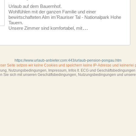
Urlaub auf dem Bauernhof.
Wohlfühlen mit der ganzen Familie und einer
bewirtschafteten Alm im'Rauriser Tal - Nationalpark Hohe
Tauern.
Unsere Zimmer sind komfortabel, mit
...
https://www.urlaub-anbieter.com:443/urlaub-pension-pongau.htm
ieser Seite setzen wir keine Cookies und
speichern keine IP-Adresse
und keinerlei 
ärung, Nutzungsbedingungen, Impressum,
Infos lt. ECG und Geschäftsbedingungen s
ren Sie sich mit unseren Geschäftsbedin­gungen, Nutzungsbedingungen und unsere