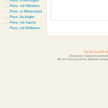
. . .
Pens. in Almregion
. . .
Pens. mit Wandern
. . .
Pens. m.Wintersport
. . .
Pens. für Angler
. . .
Pens. mit Sauna
. . .
Pens. mit Wellness
Bei der Ansicht d
Disclaimer, Datenschutzerkl
Mit der Nutzung dieser Website erklä