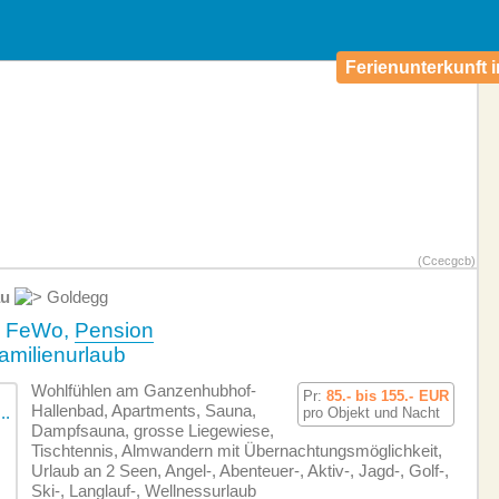
Ferienunterkunft i
(Ccecgcb)
u
Goldegg
ue FeWo,
Pension
amilienurlaub
Wohlfühlen am Ganzenhubhof-
Pr:
85.- bis 155.-
EUR
Hallenbad, Apartments, Sauna,
pro Objekt und Nacht
Dampfsauna, grosse Liegewiese,
Tischtennis, Almwandern mit Übernachtungsmöglichkeit,
Urlaub an 2 Seen, Angel-, Abenteuer-, Aktiv-, Jagd-, Golf-,
Ski-, Langlauf-, Wellnessurlaub