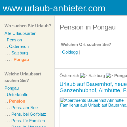
www.urlaub-anbieter.com
Wo suchen Sie Urlaub?
Pension in Pongau
Alle Urlaubsarten
.
Pension
Welchen Ort suchen Sie?
. .
Österreich
|
Goldegg
|
. . .
Salzburg
. . . .
Pongau
Welche Urlaubsart
Österreich
Salzburg
Ponga
suchen Sie?
Urlaub auf Bauernhof, ne
Pongau
Ganzenhubhof, Almhütte, F
.
Unterkünfte
. .
Pension
. . .
Pens. am See
. . .
Pens. bei Golfplatz
. . .
Pens. für Familien