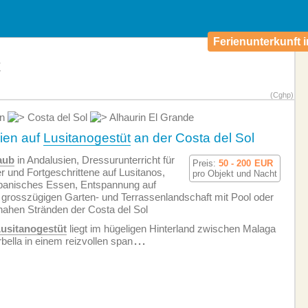
Ferienunterkunft i
t
(Cghp)
en
Costa del Sol
Alhaurin El Grande
ien auf
Lusitanogestüt
an der Costa del Sol
aub
in Andalusien, Dressurunterricht für
Preis:
50 - 200
EUR
r und Fortgeschrittene auf Lusitanos,
pro Objekt und Nacht
panisches Essen, Entspannung auf
 grosszügigen Garten- und Terrassenlandschaft mit Pool oder
nahen Stränden der Costa del Sol
usitanogestüt
liegt im hügeligen Hinterland zwischen Malaga
bella in einem reizvollen span
...