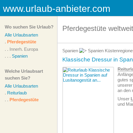
www.urlaub-anbieter.com
Wo suchen Sie Urlaub?
Pferdegestüte weltwei
Alle Urlaubsarten
.
Pferdegestüte
. .
Innerh. Europa
Spanien
Spanien Küstenregion
. . .
Spanien
Klassische Dressur in Span
Reiturl
Welche Urlaubsart
Anfänge
suchen Sie?
gutes s
unserer
Alle Urlaubsarten
an den 
.
Reiturlaub
Unser
L
. .
Pferdegestüte
und Mar