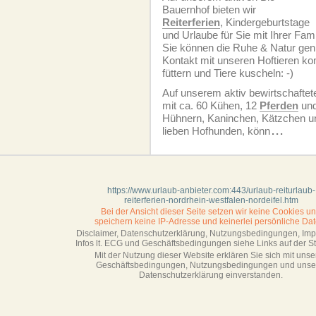
Bauernhof bieten wir
Reiterferien
, Kindergeburtstage
und Urlaube für Sie mit Ihrer Fam
Sie können die Ruhe & Natur geni
Kontakt mit unseren Hoftieren k
füttern und Tiere kuscheln: -)
Auf unserem aktiv bewirtschafte
mit ca. 60 Kühen, 12
Pferden
un
Hühnern, Kaninchen, Kätzchen un
lieben Hofhunden, könn
...
https://www.urlaub-anbieter.com:443/urlaub-reiturlaub-
reiterferien-nordrhein-westfalen-nordeifel.htm
Bei der Ansicht dieser Seite setzen wir keine Cookies u
speichern keine IP-Adresse
und keinerlei persönliche Dat
Disclaimer, Datenschutzerklärung, Nutzungsbedingungen, Im
Infos lt. ECG und Geschäftsbedingungen siehe Links auf der Sta
Mit der Nutzung dieser Website erklären Sie sich mit unse
Geschäftsbedin­gungen, Nutzungsbedingungen und unse
Datenschutzerklärung einverstanden.