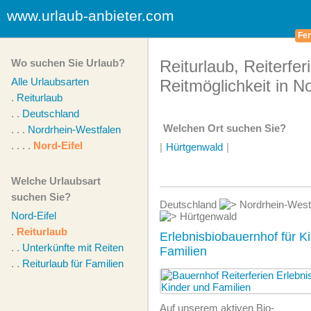
www.urlaub-anbieter.com
Fer
Wo suchen Sie Urlaub?
Reiturlaub, Reiterfer
Alle Urlaubsarten
Reitmöglichkeit in No
.
Reiturlaub
. .
Deutschland
Welchen Ort suchen Sie?
. . .
Nordrhein-Westfalen
. . . .
Nord-Eifel
|
Hürtgenwald
|
Welche Urlaubsart
suchen Sie?
Deutschland
Nordrhein-West
Nord-Eifel
Hürtgenwald
.
Reiturlaub
Erlebnisbiobauernhof für K
. .
Unterkünfte mit Reiten
Familien
. .
Reiturlaub für Familien
Auf unserem aktiven Bio-