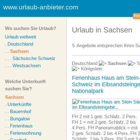
www.urlaub-anbieter.com
Fer
Wo suchen Sie Urlaub?
Urlaub in Sachsen
Urlaub weltweit
.
Deutschland
5
Angebote
entsprechen Ihren Su
. .
Sachsen
. . .
Sächsische Schweiz
Deutschland
Sachsen
S
. . .
Westsachsen
Königstein
Ferienhaus Haus am Stein
Welche Unterkunft
Schweiz im Elbsandsteinge
suchen Sie?
Nationalpark
Sachsen
.
Unterkünfte
. .
Bauernhof
FH 2 mit 1 getr. Schlafz. 2 Pers.
. .
Bungalow
FH 1 = mit 2 getr. Schlafz. 2 bis
. .
Ferienhaus
4 Pers. FH Panoramablick = mit
. .
Ferienwohnung
2 getr. Schlafz. 2 bis 4 Pers. FH 2
Schlafz. 2 bis 3 Pers. FH 3 mit 3 g