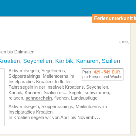
Ferienunterkunft i
(Dchs)
rien bis Dalmatien
Kroatien, Seychellen, Karibik, Kanaren, Sizilien
Aktiv mitsegeln, Segeltoerns,
Preis:
429 - 549
EUR
Skippertrainings, Meilentoerns im
pro Person und Woche
Inselparadies Kroatien. In flotter
Fahrt segeln in der Inselwelt Kroatiens, Seychellen,
Karibik, Kanaren, Sizilien etc.. Segeln, schwimmen,
relaxen,
schnorcheln
, fischen, Landausflüge
Aktiv mitsegeln, Skippertrainings, Meilentoerns im
Inselparadies Kroatien.
In Kroatien segeln wir von April bis Novemb
...